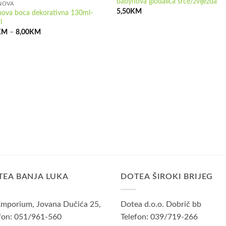
babynova glodalica srce/zvijezda
NOVA
5,50
KM
ova boca dekorativna 130ml-
l
Raspon
KM
–
8,00
KM
cijena:
od
7,80KM
do
8,00KM
TEA BANJA LUKA
DOTEA ŠIROKI BRIJEG
mporium, Jovana Dučića 25,
Dotea d.o.o. Dobrič bb
fon: 051/961-560
Telefon: 039/719-266