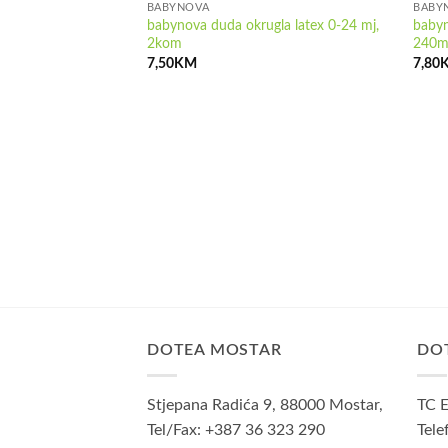
BABYNOVA
BABY
babynova duda okrugla latex 0-24 mj,
babyn
2kom
240m
7,50
KM
7,80
DOTEA MOSTAR
DO
Stjepana Radića 9, 88000 Mostar,
TC E
Tel/Fax: +387 36 323 290
Tele