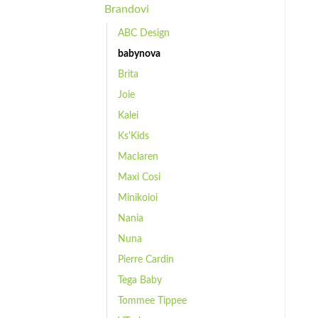
Brandovi
ABC Design
babynova
Brita
Joie
Kalei
Ks'Kids
Maclaren
Maxi Cosi
Minikoioi
Nania
Nuna
Pierre Cardin
Tega Baby
Tommee Tippee