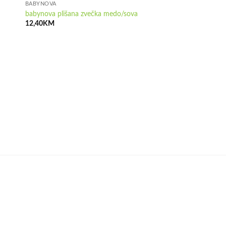
BABYNOVA
babynova plišana zvečka medo/sova
12,40
KM
NEMA NA
BABYNOVA
babynova plišana igra
9,20
KM