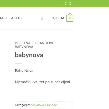
0
TAKT
AKCIJE
0,00
KM
POČETNA
/
BRANDOVI
/
BABYNOVA
babynova
Baby Nova
Njemački kvalitet po super cijeni.
Kategorije:
babynova
,
Brandovi