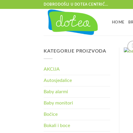
Skip
DOBRODOŠLI U DOTEA CENTRIĆ...
to
content
HOME
B
KATEGORIJE PROIZVODA
AKCIJA
Autosjedalice
Baby alarmi
Baby monitori
Bočice
Bokali i boce