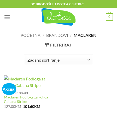
Skip
DOBRODOŠLI U DOTEA CENTRIĆ...
to
content
0
POČETNA
/
BRANDOVI
/
MACLAREN
FILTRIRAJ
Akcija!
KOLICA I DODACI
Maclaren Podloga za kolica
Cabana Stripe
Izvorna
Trenutna
127,00
KM
101,60
KM
cijena
cijena
bila
je:
je:
101,60KM.