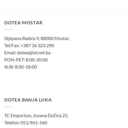
127,00KM.
DOTEA MOSTAR
Stjepana Radića 9, 88000 Mostar,
Tel/Fax: +387 36 323 290
Email: dotea@tel.net.ba
PON-PET: 8:00-20:00
SUB: 8:00-18:00
DOTEA BANJA LUKA
TC Emporium, Jovana Dučića 25,
Telefon: 051/961-560