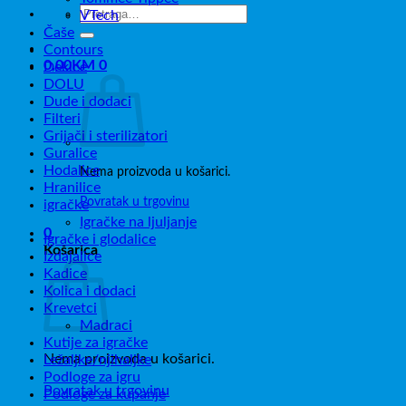
Pretraži:
VTech
Čaše
Contours
0,00
KM
0
Dekice
DOLU
Dude i dodaci
Filteri
Grijači i sterilizatori
Guralice
Hodalice
Nema proizvoda u košarici.
Hranilice
Povratak u trgovinu
igračke
Igračke na ljuljanje
0
Igračke i glodalice
Košarica
Izdajalice
Kadice
Kolica i dodaci
Krevetci
Madraci
Kutije za igračke
Nema proizvoda u košarici.
Ležaljke/njihaljke
Podloge za igru
Povratak u trgovinu
Podloge za kupanje