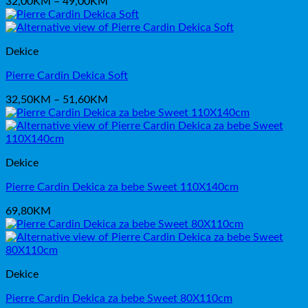
Raspon
32,00
KM
–
49,00
KM
cijena:
od
32,00KM
Dekice
do
49,00KM
Pierre Cardin Dekica Soft
Raspon
32,50
KM
–
51,60
KM
cijena:
od
32,50KM
do
Dekice
51,60KM
Pierre Cardin Dekica za bebe Sweet 110X140cm
69,80
KM
Dekice
Pierre Cardin Dekica za bebe Sweet 80X110cm