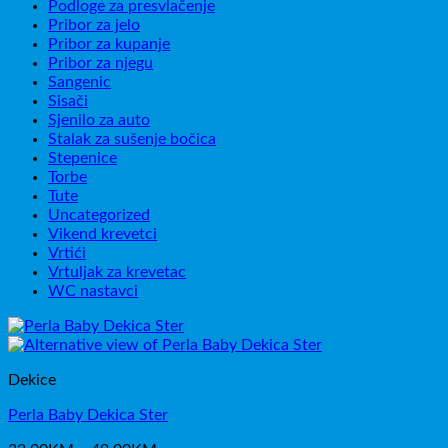
Podloge za presvlačenje
Pribor za jelo
Pribor za kupanje
Pribor za njegu
Sangenic
Sisači
Sjenilo za auto
Stalak za sušenje bočica
Stepenice
Torbe
Tute
Uncategorized
Vikend krevetci
Vrtići
Vrtuljak za krevetac
WC nastavci
Dekice
Perla Baby Dekica Ster