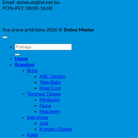
Email: dotea.sb@tel.net.ba
PON-PET: 08:00-16:00
Sva prava pridržana 2026 ©
Dotea Mostar
Pretraži:
Home
Brandovi
Brita
ABC Design
Tega Baby
Maxi Cosi
Tommee Tippee
Minikoioi
Nuna
Maclaren
babynova
Joie
Krevetci Dotea
Kalei