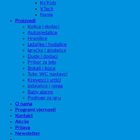
Ks’Kids
VTech
Nania
Proizvodi
Kolica i dodaci
Autosjedalice
Hranilice
Ležaljke i hodalice
Igračke i glodalice
Dude i dodaci
Pribor za jelo
Bokali i boce
Tute, WC nastavci
Krevetci i vrtići
Izdajalice i njega
Baby alarmi
Podloge za igru
O nama
Programi vjernosti
Kontakt
Akcije
Prijava
Newsletter