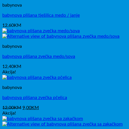
babynova
babynova plišana tješilica medo / janje
12,60
KM
babynova
babynova plišana zvečka medo/sova
12,40
KM
Akcija!
babynova
babynova plišana zvečka pčelica
Izvorna
Trenutna
12,00
KM
9,00
KM
cijena
cijena
Akcija!
bila
je:
je:
9,00KM.