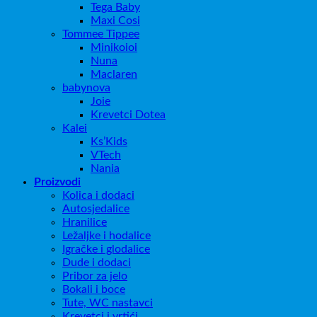
Tega Baby
Maxi Cosi
Tommee Tippee
Minikoioi
Nuna
Maclaren
babynova
Joie
Krevetci Dotea
Kalei
Ks’Kids
VTech
Nania
Proizvodi
Kolica i dodaci
Autosjedalice
Hranilice
Ležaljke i hodalice
Igračke i glodalice
Dude i dodaci
Pribor za jelo
Bokali i boce
Tute, WC nastavci
Krevetci i vrtići