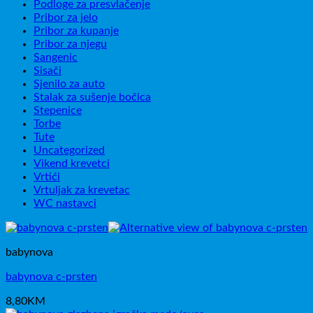
Podloge za presvlačenje
Pribor za jelo
Pribor za kupanje
Pribor za njegu
Sangenic
Sisači
Sjenilo za auto
Stalak za sušenje bočica
Stepenice
Torbe
Tute
Uncategorized
Vikend krevetci
Vrtići
Vrtuljak za krevetac
WC nastavci
babynova
babynova c-prsten
8,80
KM