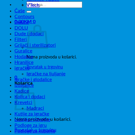
Pretraži:
VTech
Čaše
Contours
0,00
KM
0
Dekice
DOLU
Dude i dodaci
Filteri
Grijači i sterilizatori
Guralice
Hodalice
Nema proizvoda u košarici.
Hranilice
Povratak u trgovinu
igračke
Igračke na ljuljanje
0
Igračke i glodalice
Košarica
Izdajalice
Kadice
Kolica i dodaci
Krevetci
Madraci
Kutije za igračke
Nema proizvoda u košarici.
Ležaljke/njihaljke
Podloge za igru
Povratak u trgovinu
Podloge za kupanje