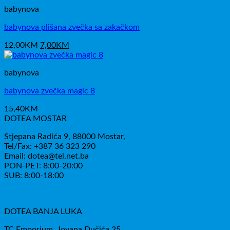
12,00KM.
babynova
babynova plišana zvečka sa zakačkom
Izvorna
Trenutna
12,00
KM
7,00
KM
cijena
cijena
bila
je:
babynova
je:
7,00KM.
12,00KM.
babynova zvečka magic 8
15,40
KM
DOTEA MOSTAR
Stjepana Radića 9, 88000 Mostar,
Tel/Fax: +387 36 323 290
Email: dotea@tel.net.ba
PON-PET: 8:00-20:00
SUB: 8:00-18:00
DOTEA BANJA LUKA
TC Emporium, Jovana Dučića 25,