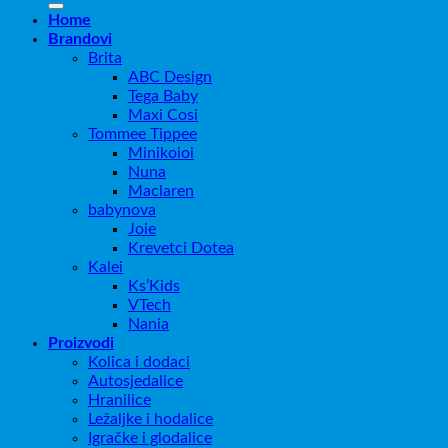
Home
Brandovi
Brita
ABC Design
Tega Baby
Maxi Cosi
Tommee Tippee
Minikoioi
Nuna
Maclaren
babynova
Joie
Krevetci Dotea
Kalei
Ks’Kids
VTech
Nania
Proizvodi
Kolica i dodaci
Autosjedalice
Hranilice
Ležaljke i hodalice
Igračke i glodalice