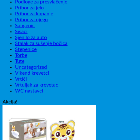
Podloge za presvlačenje
Pribor za jelo
Pribor za kupanje
Pribor za njegu
Sangenic
Sisači
Sjenilo za auto
Stalak za sušenje bočica
Stepenice
Torbe
Tute
Uncategorized
Vikend krevetci
Vrtići
Vrtuljak za krevetac
WC nastavci
Akcija!