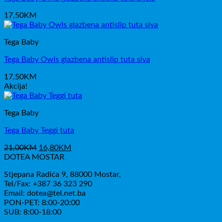
17,50
KM
Tega Baby
Tega Baby Owls glazbena antislip tuta siva
17,50
KM
Akcija!
Tega Baby
Tega Baby Teggi tuta
Izvorna
Trenutna
21,00
KM
16,80
KM
cijena
cijena
DOTEA MOSTAR
bila
je:
Stjepana Radića 9, 88000 Mostar,
je:
16,80KM.
Tel/Fax: +387 36 323 290
21,00KM.
Email: dotea@tel.net.ba
PON-PET: 8:00-20:00
SUB: 8:00-18:00