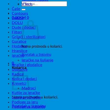
Pretraži:
VTech
Čaše
Contours
0,00
KM
0
Dekice
DOLU
Dude i dodaci
Filteri
Grijači i sterilizatori
Guralice
Hodalice
Nema proizvoda u košarici.
Hranilice
Povratak u trgovinu
igračke
Igračke na ljuljanje
0
Igračke i glodalice
Košarica
Izdajalice
Kadice
Kolica i dodaci
Krevetci
Madraci
Kutije za igračke
Nema proizvoda u košarici.
Ležaljke/njihaljke
Podloge za igru
Povratak u trgovinu
Podloge za kupanje