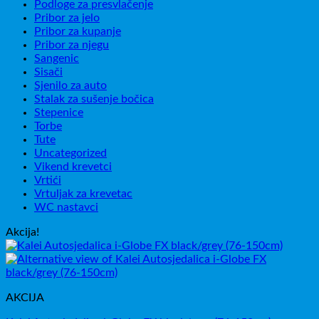
Podloge za presvlačenje
Pribor za jelo
Pribor za kupanje
Pribor za njegu
Sangenic
Sisači
Sjenilo za auto
Stalak za sušenje bočica
Stepenice
Torbe
Tute
Uncategorized
Vikend krevetci
Vrtići
Vrtuljak za krevetac
WC nastavci
Akcija!
AKCIJA