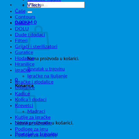
Pretraži:
VTech
Čaše
Contours
0,00
KM
0
Dekice
DOLU
Dude i dodaci
Filteri
Grijači i sterilizatori
Guralice
Hodalice
Nema proizvoda u košarici.
Hranilice
Povratak u trgovinu
igračke
Igračke na ljuljanje
0
Igračke i glodalice
Košarica
Izdajalice
Kadice
Kolica i dodaci
Krevetci
Madraci
Kutije za igračke
Nema proizvoda u košarici.
Ležaljke/njihaljke
Podloge za igru
Povratak u trgovinu
Podloge za kupanje