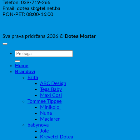
Telefon: 039/719-266
Email: dotea.sb@tel.net.ba
PON-PET: 08:00-16:00
Sva prava pridržana 2026 ©
Dotea Mostar
Pretraži:
Home
Brandovi
Brita
ABC Design
Tega Baby
Maxi Cosi
Tommee Tippee
Minikoioi
Nuna
Maclaren
babynova
Joie
Krevetci Dotea