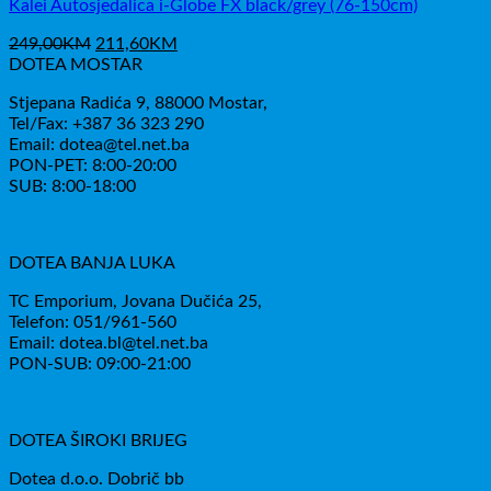
Kalei Autosjedalica i-Globe FX black/grey (76-150cm)
Izvorna
Trenutna
249,00
KM
211,60
KM
cijena
cijena
DOTEA MOSTAR
bila
je:
Stjepana Radića 9, 88000 Mostar,
je:
211,60KM.
Tel/Fax: +387 36 323 290
249,00KM.
Email: dotea@tel.net.ba
PON-PET: 8:00-20:00
SUB: 8:00-18:00
DOTEA BANJA LUKA
TC Emporium, Jovana Dučića 25,
Telefon: 051/961-560
Email: dotea.bl@tel.net.ba
PON-SUB: 09:00-21:00
DOTEA ŠIROKI BRIJEG
Dotea d.o.o. Dobrič bb