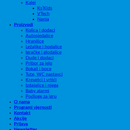
Kalei
Ks’Kids
VTech
Nania
Proizvodi
Kolica i dodaci
Autosjedalice
Hranilice
Ležaljke i hodalice
Igračke i glodalice
Dude i dodaci
Pribor za jelo
Bokali i boce
Tute, WC nastavci
Krevetci i vrtići
Izdajalice i njega
Baby alarmi
Podloge za igru
O nama
Programi vjernosti
Kontakt
Akcije
Prijava
Newsletter