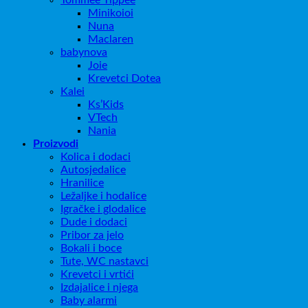
Tommee Tippee
Minikoioi
Nuna
Maclaren
babynova
Joie
Krevetci Dotea
Kalei
Ks’Kids
VTech
Nania
Proizvodi
Kolica i dodaci
Autosjedalice
Hranilice
Ležaljke i hodalice
Igračke i glodalice
Dude i dodaci
Pribor za jelo
Bokali i boce
Tute, WC nastavci
Krevetci i vrtići
Izdajalice i njega
Baby alarmi