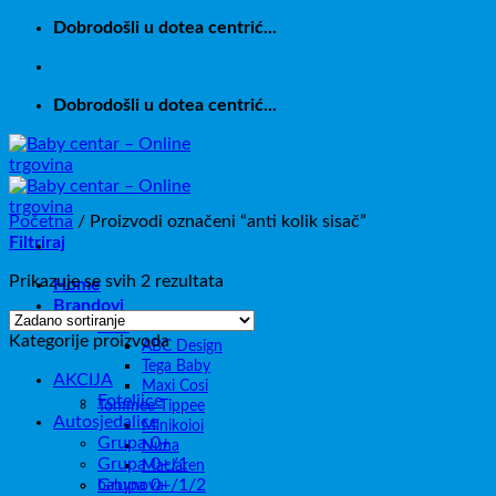
Skip
Dobrodošli u dotea centrić...
to
content
Dobrodošli u dotea centrić...
Početna
/
Proizvodi označeni “anti kolik sisač”
Filtriraj
Prikazuje se svih 2 rezultata
Home
Brandovi
Brita
Kategorije proizvoda
ABC Design
Tega Baby
AKCIJA
Maxi Cosi
Foteljice
Tommee Tippee
Autosjedalice
Minikoioi
Grupa 0+
Nuna
Grupa 0+/1
Maclaren
Grupa 0+/1/2
babynova