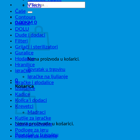
Pretraži:
VTech
Čaše
Contours
0,00
KM
0
Dekice
DOLU
Dude i dodaci
Filteri
Grijači i sterilizatori
Guralice
Hodalice
Nema proizvoda u košarici.
Hranilice
Povratak u trgovinu
igračke
Igračke na ljuljanje
0
Igračke i glodalice
Košarica
Izdajalice
Kadice
Kolica i dodaci
Krevetci
Madraci
Kutije za igračke
Nema proizvoda u košarici.
Ležaljke/njihaljke
Podloge za igru
Povratak u trgovinu
Podloge za kupanje