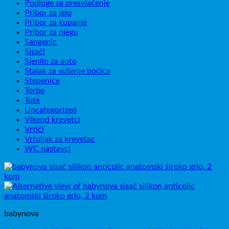
Podloge za presvlačenje
Pribor za jelo
Pribor za kupanje
Pribor za njegu
Sangenic
Sisači
Sjenilo za auto
Stalak za sušenje bočica
Stepenice
Torbe
Tute
Uncategorized
Vikend krevetci
Vrtići
Vrtuljak za krevetac
WC nastavci
babynova