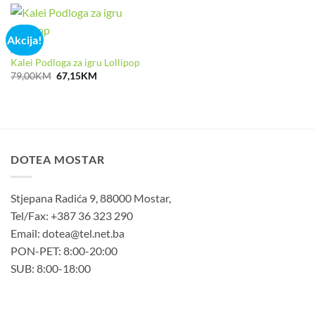
68,00KM.
Akcija!
AKCIJA
Kalei Podloga za igru Lollipop
Izvorna
Trenutna
79,00
KM
67,15
KM
cijena
cijena
bila
je:
je:
67,15KM.
79,00KM.
DOTEA MOSTAR
Stjepana Radića 9, 88000 Mostar,
Tel/Fax: +387 36 323 290
Email: dotea@tel.net.ba
PON-PET: 8:00-20:00
SUB: 8:00-18:00