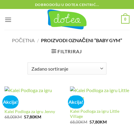
Skip
DOBRODOŠLI U DOTEA CENTRIĆ...
to
content
0
POČETNA
/
PROIZVODI OZNAČENI “BABY GYM”
FILTRIRAJ
Akcija!
Akcija!
AKCIJA
AKCIJA
Kalei Podloga za igru Little
Kalei Podloga za igru Jenny
Village
Izvorna
Trenutna
68,00
KM
57,80
KM
cijena
cijena
Izvorna
Trenutna
68,00
KM
57,80
KM
bila
je:
cijena
cijena
je:
57,80KM.
bila
je:
68,00KM.
je:
57,80KM.