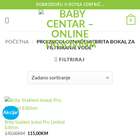
Skip
DOBRODOŠLI U DOTEA CENTRIĆ...
to
content
0
POČETNA
/
PROIZVODI OZNAČENI “BRITA BOKAL ZA
FILTRIRANJE VODE”
FILTRIRAJ
Akcija!
AKCIJA
Brita Stakleni bokal Pro Limited
Edition
Izvorna
Trenutna
140,00
KM
115,00
KM
cijena
cijena