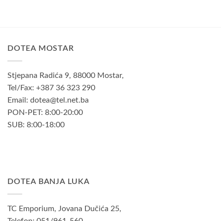
bila
je:
je:
115,00KM.
140,00KM.
DOTEA MOSTAR
Stjepana Radića 9, 88000 Mostar,
Tel/Fax: +387 36 323 290
Email: dotea@tel.net.ba
PON-PET: 8:00-20:00
SUB: 8:00-18:00
DOTEA BANJA LUKA
TC Emporium, Jovana Dučića 25,