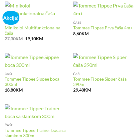
Akcija!
ČAŠE
ČAŠE
Minikoioi Multifunkcionalna
Tommee Tippee Prva čaša 4m+
čaša
8,60
KM
Izvorna
Trenutna
27,30
KM
19,10
KM
cijena
cijena
bila
je:
je:
19,10KM.
27,30KM.
ČAŠE
ČAŠE
Tommee Tippee Sippee boca
Tommee Tippee Sipper čaša
300ml
390ml
18,80
KM
29,40
KM
ČAŠE
Tommee Tippee Trainer boca sa
slamkom 300ml