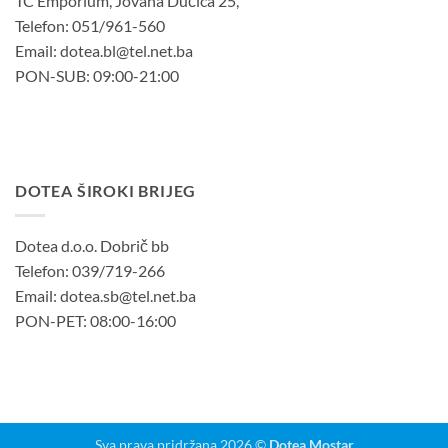
TC Emporium, Jovana Dučića 25,
Telefon: 051/961-560
Email: dotea.bl@tel.net.ba
PON-SUB: 09:00-21:00
DOTEA ŠIROKI BRIJEG
Dotea d.o.o. Dobrič bb
Telefon: 039/719-266
Email: dotea.sb@tel.net.ba
PON-PET: 08:00-16:00
Sva prava pridržana 2026 ©
Dotea Mostar