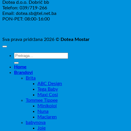
Dotea d.o.o. Dobrič bb
Telefon: 039/719-266
Email: dotea.sb@tel.net.ba
PON-PET: 08:00-16:00
Sva prava pridržana 2026 ©
Dotea Mostar
Pretraži:
Home
Brandovi
Brita
ABC Design
Tega Baby
Maxi Cosi
Tommee Tippee
Minikoioi
Nuna
Maclaren
babynova
Joie