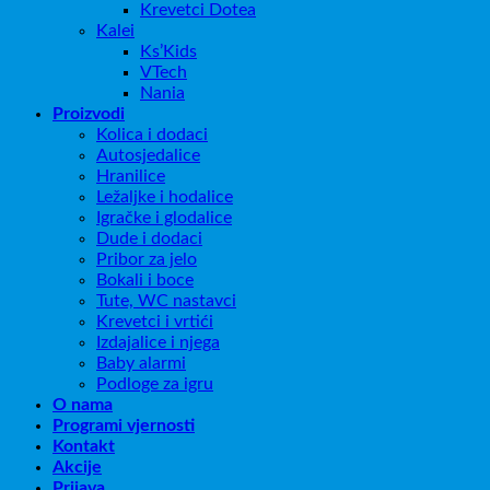
Krevetci Dotea
Kalei
Ks’Kids
VTech
Nania
Proizvodi
Kolica i dodaci
Autosjedalice
Hranilice
Ležaljke i hodalice
Igračke i glodalice
Dude i dodaci
Pribor za jelo
Bokali i boce
Tute, WC nastavci
Krevetci i vrtići
Izdajalice i njega
Baby alarmi
Podloge za igru
O nama
Programi vjernosti
Kontakt
Akcije
Prijava