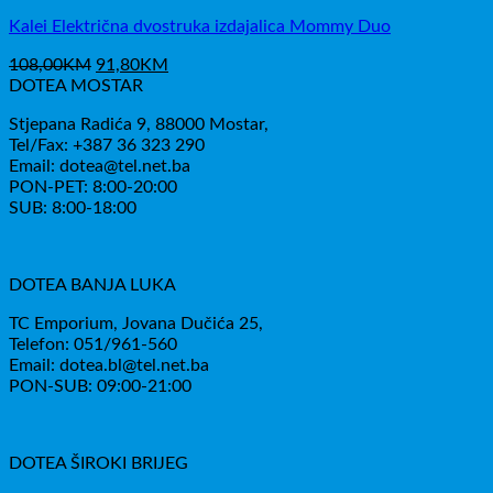
Kalei Električna dvostruka izdajalica Mommy Duo
Izvorna
Trenutna
108,00
KM
91,80
KM
cijena
cijena
DOTEA MOSTAR
bila
je:
Stjepana Radića 9, 88000 Mostar,
je:
91,80KM.
Tel/Fax: +387 36 323 290
108,00KM.
Email: dotea@tel.net.ba
PON-PET: 8:00-20:00
SUB: 8:00-18:00
DOTEA BANJA LUKA
TC Emporium, Jovana Dučića 25,
Telefon: 051/961-560
Email: dotea.bl@tel.net.ba
PON-SUB: 09:00-21:00
DOTEA ŠIROKI BRIJEG