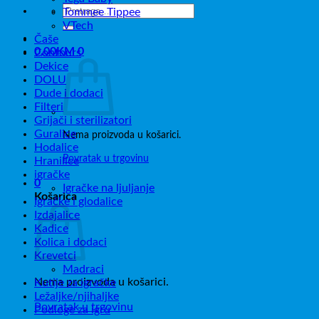
Pretraži:
Tommee Tippee
VTech
Čaše
0,00
KM
0
Contours
Dekice
DOLU
Dude i dodaci
Filteri
Grijači i sterilizatori
Guralice
Nema proizvoda u košarici.
Hodalice
Povratak u trgovinu
Hranilice
igračke
0
Igračke na ljuljanje
Košarica
Igračke i glodalice
Izdajalice
Kadice
Kolica i dodaci
Krevetci
Madraci
Nema proizvoda u košarici.
Kutije za igračke
Ležaljke/njihaljke
Povratak u trgovinu
Podloge za igru