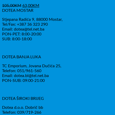
Izvorna
Trenutna
105,00
KM
63,00
KM
cijena
cijena
DOTEA MOSTAR
bila
je:
Stjepana Radića 9, 88000 Mostar,
je:
63,00KM.
Tel/Fax: +387 36 323 290
105,00KM.
Email: dotea@tel.net.ba
PON-PET: 8:00-20:00
SUB: 8:00-18:00
DOTEA BANJA LUKA
TC Emporium, Jovana Dučića 25,
Telefon: 051/961-560
Email: dotea.bl@tel.net.ba
PON-SUB: 09:00-21:00
DOTEA ŠIROKI BRIJEG
Dotea d.o.o. Dobrič bb
Telefon: 039/719-266