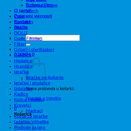
Podloge za igru
Tommee Tippee
O nama
VTech
Programi vjernosti
Čaše
Kontakt
Contours
Akcije
Dekice
DOLU
Pretraži:
Dude i dodaci
Filteri
Grijači i sterilizatori
0,00
KM
0
Guralice
Hodalice
Hranilice
igračke
Igračke na ljuljanje
Igračke i glodalice
Izdajalice
Nema proizvoda u košarici.
Kadice
Povratak u trgovinu
Kolica i dodaci
Krevetci
0
Madraci
Košarica
Kutije za igračke
Ležaljke/njihaljke
Podloge za igru