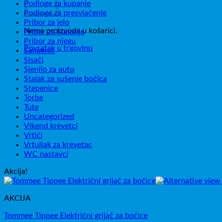
Podloge za kupanje
Podloge za presvlačenje
Pribor za jelo
Nema proizvoda u košarici.
Pribor za kupanje
Pribor za njegu
Povratak u trgovinu
Sangenic
Sisači
Sjenilo za auto
Stalak za sušenje bočica
Stepenice
Torbe
Tute
Uncategorized
Vikend krevetci
Vrtići
Vrtuljak za krevetac
WC nastavci
Akcija!
AKCIJA
Tommee Tippee Električni grijač za bočice