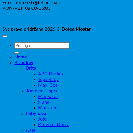
Email: dotea.sb@tel.net.ba
PON-PET: 08:00-16:00
Sva prava pridržana 2026 ©
Dotea Mostar
Pretraži:
Home
Brandovi
Brita
ABC Design
Tega Baby
Maxi Cosi
Tommee Tippee
Minikoioi
Nuna
Maclaren
babynova
Joie
Krevetci Dotea
Kalei