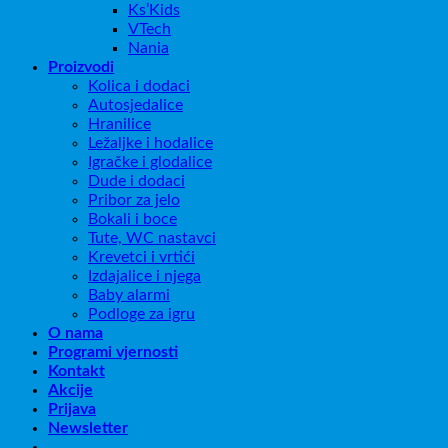
Ks’Kids
VTech
Nania
Proizvodi
Kolica i dodaci
Autosjedalice
Hranilice
Ležaljke i hodalice
Igračke i glodalice
Dude i dodaci
Pribor za jelo
Bokali i boce
Tute, WC nastavci
Krevetci i vrtići
Izdajalice i njega
Baby alarmi
Podloge za igru
O nama
Programi vjernosti
Kontakt
Akcije
Prijava
Newsletter