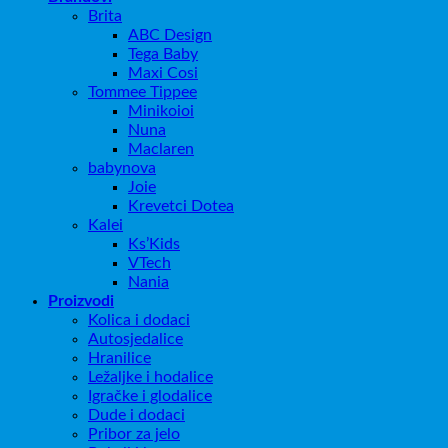
Brita
ABC Design
Tega Baby
Maxi Cosi
Tommee Tippee
Minikoioi
Nuna
Maclaren
babynova
Joie
Krevetci Dotea
Kalei
Ks’Kids
VTech
Nania
Proizvodi
Kolica i dodaci
Autosjedalice
Hranilice
Ležaljke i hodalice
Igračke i glodalice
Dude i dodaci
Pribor za jelo