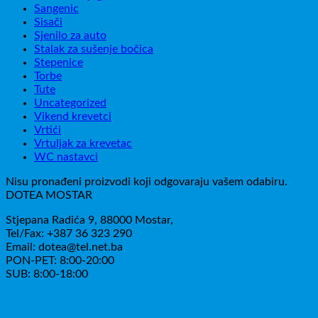
Sangenic
Sisači
Sjenilo za auto
Stalak za sušenje bočica
Stepenice
Torbe
Tute
Uncategorized
Vikend krevetci
Vrtići
Vrtuljak za krevetac
WC nastavci
Nisu pronađeni proizvodi koji odgovaraju vašem odabiru.
DOTEA MOSTAR
Stjepana Radića 9, 88000 Mostar,
Tel/Fax: +387 36 323 290
Email: dotea@tel.net.ba
PON-PET: 8:00-20:00
SUB: 8:00-18:00