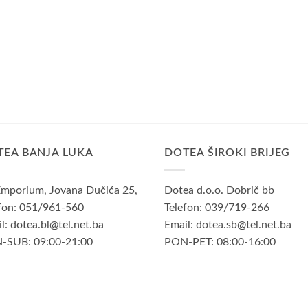
TEA BANJA LUKA
DOTEA ŠIROKI BRIJEG
mporium, Jovana Dučića 25,
Dotea d.o.o. Dobrič bb
fon: 051/961-560
Telefon: 039/719-266
l: dotea.bl@tel.net.ba
Email: dotea.sb@tel.net.ba
-SUB: 09:00-21:00
PON-PET: 08:00-16:00