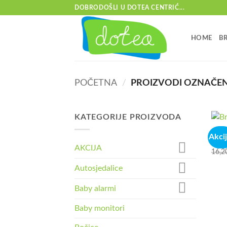
Skip
DOBRODOŠLI U DOTEA CENTRIĆ...
to
content
HOME
B
POČETNA
/
PROIZVODI OZNAČENI
KATEGORIJE PROIZVODA
AKCI
Akcij
Brita
AKCIJA
16,2
Autosjedalice
Baby alarmi
Baby monitori