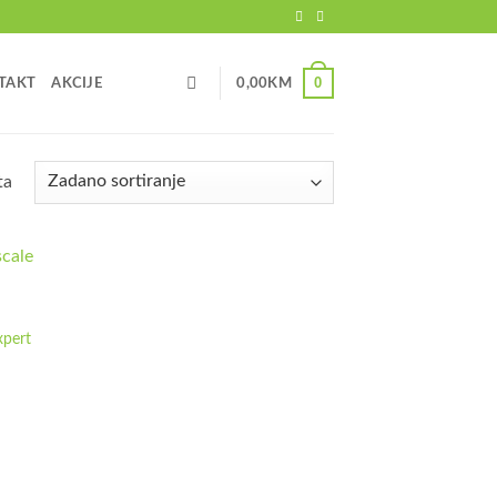
0
TAKT
AKCIJE
0,00
KM
ta
xpert