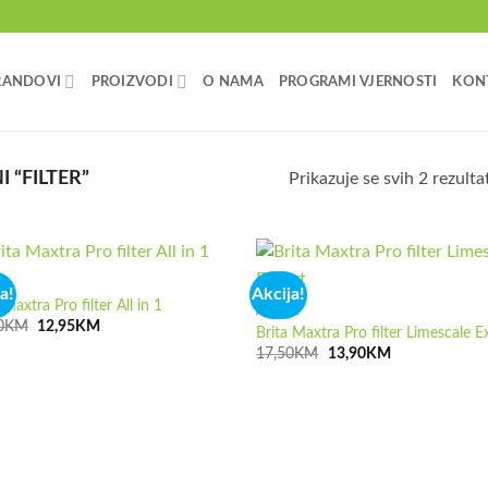
RANDOVI
PROIZVODI
O NAMA
PROGRAMI VJERNOSTI
KON
 “FILTER”
Prikazuje se svih 2 rezulta
JA
a!
Akcija!
 Maxtra Pro filter All in 1
AKCIJA
Izvorna
Trenutna
0
KM
12,95
KM
Brita Maxtra Pro filter Limescale E
cijena
cijena
Izvorna
Trenutna
17,50
KM
13,90
KM
bila
je:
cijena
cijena
je:
12,95KM.
bila
je:
16,20KM.
je:
13,90KM.
17,50KM.