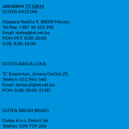
Izvorna
Trenutna
109,00
KM
79,50
KM
cijena
cijena
DOTEA MOSTAR
bila
je:
Stjepana Radića 9, 88000 Mostar,
je:
79,50KM.
Tel/Fax: +387 36 323 290
109,00KM.
Email: dotea@tel.net.ba
PON-PET: 8:00-20:00
SUB: 8:00-18:00
DOTEA BANJA LUKA
TC Emporium, Jovana Dučića 25,
Telefon: 051/961-560
Email: dotea.bl@tel.net.ba
PON-SUB: 09:00-21:00
DOTEA ŠIROKI BRIJEG
Dotea d.o.o. Dobrič bb
Telefon: 039/719-266