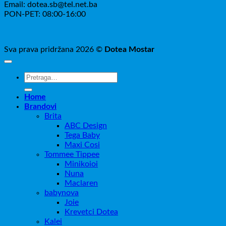
Email: dotea.sb@tel.net.ba
PON-PET: 08:00-16:00
Sva prava pridržana 2026 ©
Dotea Mostar
Pretraži:
Home
Brandovi
Brita
ABC Design
Tega Baby
Maxi Cosi
Tommee Tippee
Minikoioi
Nuna
Maclaren
babynova
Joie
Krevetci Dotea
Kalei