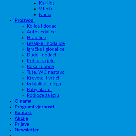
Ks’Kids
VTech
Nania
Proizvodi
Kolica i dodaci
Autosjedalice
Hranilice
Ležaljke i hodalice
Igračke i glodalice
Dude i dodaci
Pribor za jelo
Bokali i boce
Tute, WC nastavci
Krevetci i vrtići
Izdajalice i njega
Baby alarmi
Podloge za igru
O nama
Programi vjernosti
Kontakt
Akcije
Prijava
Newsletter