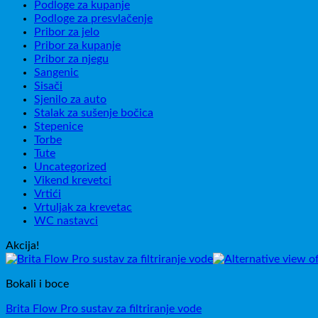
Podloge za kupanje
Podloge za presvlačenje
Pribor za jelo
Pribor za kupanje
Pribor za njegu
Sangenic
Sisači
Sjenilo za auto
Stalak za sušenje bočica
Stepenice
Torbe
Tute
Uncategorized
Vikend krevetci
Vrtići
Vrtuljak za krevetac
WC nastavci
Akcija!
Bokali i boce
Brita Flow Pro sustav za filtriranje vode