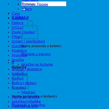
Pretraži:
Tommee Tippee
VTech
Čaše
0,00
KM
0
Contours
Dekice
DOLU
Dude i dodaci
Filteri
Grijači i sterilizatori
Guralice
Nema proizvoda u košarici.
Hodalice
Povratak u trgovinu
Hranilice
igračke
0
Igračke na ljuljanje
Košarica
Igračke i glodalice
Izdajalice
Kadice
Kolica i dodaci
Krevetci
Madraci
Nema proizvoda u košarici.
Kutije za igračke
Ležaljke/njihaljke
Povratak u trgovinu
Podloge za igru