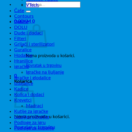
Pretraži:
VTech
Čaše
Contours
0,00
KM
0
Dekice
DOLU
Dude i dodaci
Filteri
Grijači i sterilizatori
Guralice
Hodalice
Nema proizvoda u košarici.
Hranilice
Povratak u trgovinu
igračke
Igračke na ljuljanje
0
Igračke i glodalice
Košarica
Izdajalice
Kadice
Kolica i dodaci
Krevetci
Madraci
Kutije za igračke
Nema proizvoda u košarici.
Ležaljke/njihaljke
Podloge za igru
Povratak u trgovinu
Podloge za kupanje