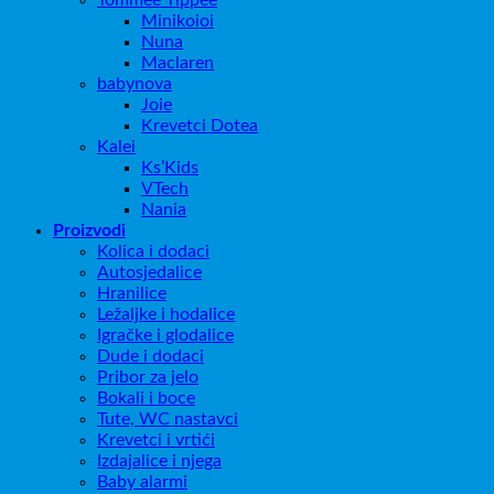
Tommee Tippee
Minikoioi
Nuna
Maclaren
babynova
Joie
Krevetci Dotea
Kalei
Ks’Kids
VTech
Nania
Proizvodi
Kolica i dodaci
Autosjedalice
Hranilice
Ležaljke i hodalice
Igračke i glodalice
Dude i dodaci
Pribor za jelo
Bokali i boce
Tute, WC nastavci
Krevetci i vrtići
Izdajalice i njega
Baby alarmi