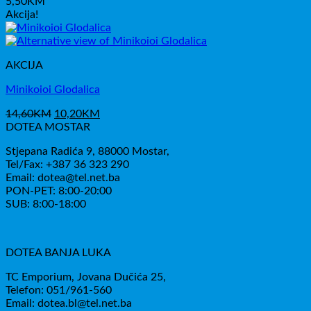
5,50
KM
Akcija!
AKCIJA
Minikoioi Glodalica
Izvorna
Trenutna
14,60
KM
10,20
KM
cijena
cijena
DOTEA MOSTAR
bila
je:
Stjepana Radića 9, 88000 Mostar,
je:
10,20KM.
Tel/Fax: +387 36 323 290
14,60KM.
Email: dotea@tel.net.ba
PON-PET: 8:00-20:00
SUB: 8:00-18:00
DOTEA BANJA LUKA
TC Emporium, Jovana Dučića 25,
Telefon: 051/961-560
Email: dotea.bl@tel.net.ba