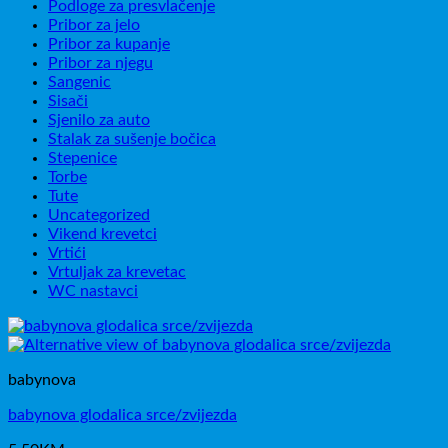
Podloge za presvlačenje
Pribor za jelo
Pribor za kupanje
Pribor za njegu
Sangenic
Sisači
Sjenilo za auto
Stalak za sušenje bočica
Stepenice
Torbe
Tute
Uncategorized
Vikend krevetci
Vrtići
Vrtuljak za krevetac
WC nastavci
babynova
babynova glodalica srce/zvijezda