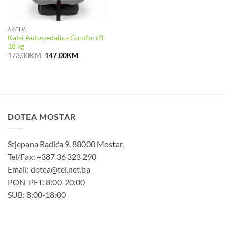
AKCIJA
Kalei Autosjedalica Comfort 0-
18 kg
Izvorna
Trenutna
173,00
KM
147,00
KM
cijena
cijena
bila
je:
je:
147,00KM.
173,00KM.
DOTEA MOSTAR
Stjepana Radića 9, 88000 Mostar,
Tel/Fax: +387 36 323 290
Email: dotea@tel.net.ba
PON-PET: 8:00-20:00
SUB: 8:00-18:00