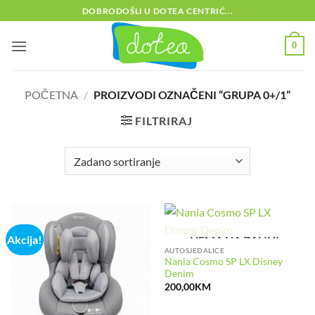
Skip
DOBRODOŠLI U DOTEA CENTRIĆ...
to
content
0
POČETNA
/
PROIZVODI OZNAČENI “GRUPA 0+/1”
FILTRIRAJ
Akcija!
NEMA NA ZALIHI
AUTOSJEDALICE
Nania Cosmo SP LX Disney
Denim
200,00
KM