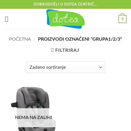
Skip
DOBRODOŠLI U DOTEA CENTRIĆ...
to
content
0
POČETNA
/
PROIZVODI OZNAČENI “GRUPA1/2/3”
FILTRIRAJ
NEMA NA ZALIHI