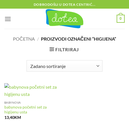
Skip
DOBRODOŠLI U DOTEA CENTRIĆ...
to
content
0
POČETNA
/
PROIZVODI OZNAČENI “HIGIJENA”
FILTRIRAJ
BABYNOVA
babynova početni set za
higijenu usta
13,40
KM