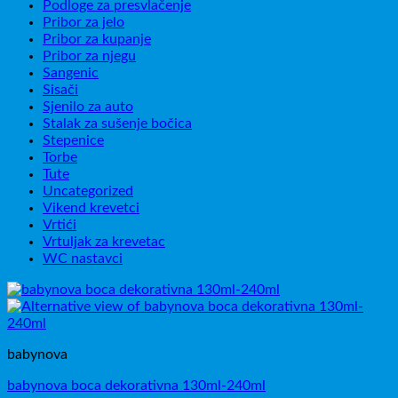
Podloge za presvlačenje
Pribor za jelo
Pribor za kupanje
Pribor za njegu
Sangenic
Sisači
Sjenilo za auto
Stalak za sušenje bočica
Stepenice
Torbe
Tute
Uncategorized
Vikend krevetci
Vrtići
Vrtuljak za krevetac
WC nastavci
babynova
babynova boca dekorativna 130ml-240ml