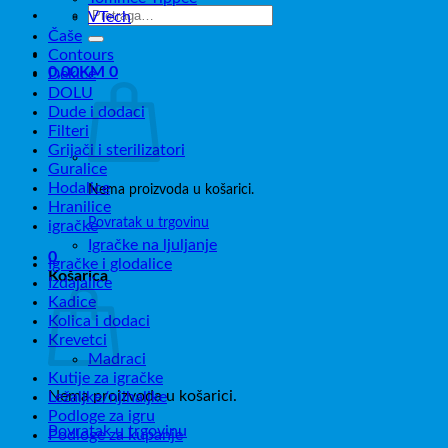
Pretraži:
VTech
Čaše
Contours
0,00
KM
0
Dekice
DOLU
Dude i dodaci
Filteri
Grijači i sterilizatori
Guralice
Hodalice
Nema proizvoda u košarici.
Hranilice
Povratak u trgovinu
igračke
Igračke na ljuljanje
0
Igračke i glodalice
Košarica
Izdajalice
Kadice
Kolica i dodaci
Krevetci
Madraci
Kutije za igračke
Nema proizvoda u košarici.
Ležaljke/njihaljke
Podloge za igru
Povratak u trgovinu
Podloge za kupanje