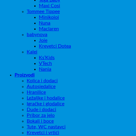
Tega Baby
Maxi Cosi
Tommee Tippee
Minikoioi
Nuna
Maclaren
babynova
Joie
Krevetci Dotea
Kalei
Ks’Kids
VTech
Nania
Proizvodi
Kolica i dodaci
Autosjedalice
Hranilice
Ležaljke i hodalice
Igračke i glodalice
Dude i dodaci
Pribor za jelo
Bokali i boce
Tute, WC nastavci
Krevetci i vrtići