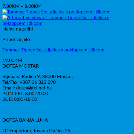
Raspon
7,80
KM
–
8,00
KM
cijena:
od
7,80KM
do
Nema na zalihi
8,00KM
Pribor za jelo
Tommee Tippee Set zdjelica s poklopcem i žlicom
19,00
KM
DOTEA MOSTAR
Stjepana Radića 9, 88000 Mostar,
Tel/Fax: +387 36 323 290
Email: dotea@tel.net.ba
PON-PET: 8:00-20:00
SUB: 8:00-18:00
DOTEA BANJA LUKA
TC Emporium, Jovana Dučića 25,