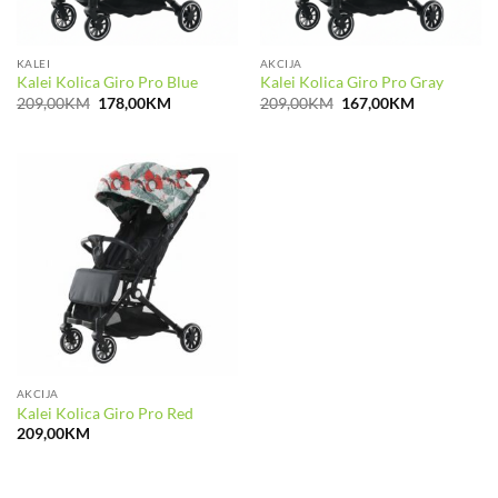
KALEI
AKCIJA
Kalei Kolica Giro Pro Blue
Kalei Kolica Giro Pro Gray
Izvorna
Trenutna
Izvorna
Trenutna
209,00
KM
178,00
KM
209,00
KM
167,00
KM
cijena
cijena
cijena
cijena
bila
je:
bila
je:
je:
178,00KM.
je:
167,00KM.
209,00KM.
209,00KM.
AKCIJA
Kalei Kolica Giro Pro Red
209,00
KM