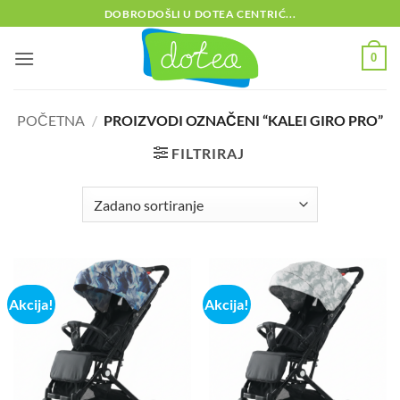
Skip
DOBRODOŠLI U DOTEA CENTRIĆ...
to
content
0
POČETNA
/
PROIZVODI OZNAČENI “KALEI GIRO PRO”
FILTRIRAJ
Akcija!
Akcija!