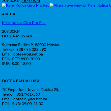
Izvorna
Trenutna
209,00
KM
167,00
KM
cijena
cijena
bila
je:
AKCIJA
je:
167,00KM.
209,00KM.
Kalei Kolica Giro Pro Red
209,00
KM
DOTEA MOSTAR
Stjepana Radića 9, 88000 Mostar,
Tel/Fax: +387 36 323 290
Email: dotea@tel.net.ba
PON-PET: 8:00-20:00
SUB: 8:00-18:00
DOTEA BANJA LUKA
TC Emporium, Jovana Dučića 25,
Telefon: 051/961-560
Email: dotea.bl@tel.net.ba
PON-SUB: 09:00-21:00