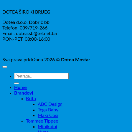
DOTEA ŠIROKI BRIJEG
Dotea d.o.o. Dobrič bb
Telefon: 039/719-266
Email: dotea.sb@tel.net.ba
PON-PET: 08:00-16:00
Sva prava pridržana 2026 ©
Dotea Mostar
Pretraži:
Home
Brandovi
Brita
ABC Design
Tega Baby
Maxi Cosi
Tommee Tippee
Minikoioi