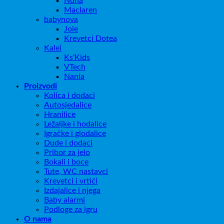
Nuna
Maclaren
babynova
Joie
Krevetci Dotea
Kalei
Ks’Kids
VTech
Nania
Proizvodi
Kolica i dodaci
Autosjedalice
Hranilice
Ležaljke i hodalice
Igračke i glodalice
Dude i dodaci
Pribor za jelo
Bokali i boce
Tute, WC nastavci
Krevetci i vrtići
Izdajalice i njega
Baby alarmi
Podloge za igru
O nama