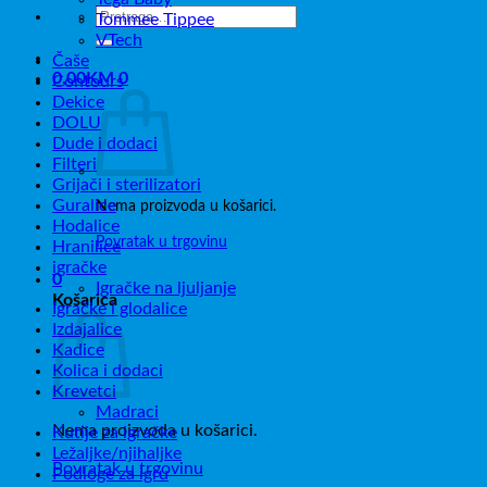
Pretraži:
Tommee Tippee
VTech
Čaše
0,00
KM
0
Contours
Dekice
DOLU
Dude i dodaci
Filteri
Grijači i sterilizatori
Guralice
Nema proizvoda u košarici.
Hodalice
Povratak u trgovinu
Hranilice
igračke
0
Igračke na ljuljanje
Košarica
Igračke i glodalice
Izdajalice
Kadice
Kolica i dodaci
Krevetci
Madraci
Nema proizvoda u košarici.
Kutije za igračke
Ležaljke/njihaljke
Povratak u trgovinu
Podloge za igru