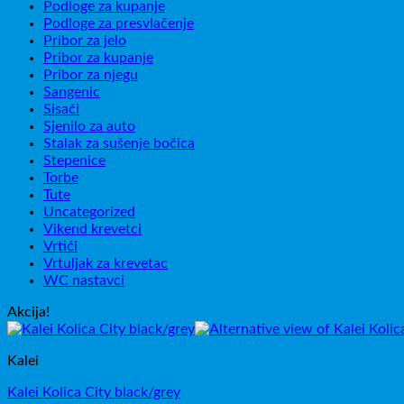
Podloge za kupanje
Podloge za presvlačenje
Pribor za jelo
Pribor za kupanje
Pribor za njegu
Sangenic
Sisači
Sjenilo za auto
Stalak za sušenje bočica
Stepenice
Torbe
Tute
Uncategorized
Vikend krevetci
Vrtići
Vrtuljak za krevetac
WC nastavci
Akcija!
Kalei
Kalei Kolica City black/grey