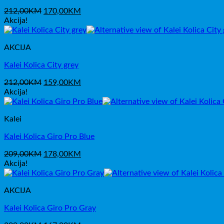
Izvorna
Trenutna
212,00
KM
170,00
KM
cijena
cijena
Akcija!
bila
je:
je:
170,00KM.
AKCIJA
212,00KM.
Kalei Kolica City grey
Izvorna
Trenutna
212,00
KM
159,00
KM
cijena
cijena
Akcija!
bila
je:
je:
159,00KM.
Kalei
212,00KM.
Kalei Kolica Giro Pro Blue
Izvorna
Trenutna
209,00
KM
178,00
KM
cijena
cijena
Akcija!
bila
je:
je:
178,00KM.
AKCIJA
209,00KM.
Kalei Kolica Giro Pro Gray