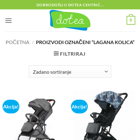
Skip
DOBRODOŠLI U DOTEA CENTRIĆ...
to
content
0
POČETNA
/
PROIZVODI OZNAČENI “LAGANA KOLICA”
FILTRIRAJ
Akcija!
Akcija!