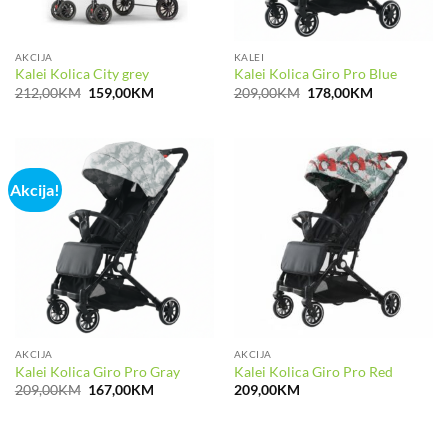
AKCIJA
KALEI
Kalei Kolica City grey
Kalei Kolica Giro Pro Blue
Izvorna
Trenutna
Izvorna
Trenutna
212,00
KM
159,00
KM
209,00
KM
178,00
KM
cijena
cijena
cijena
cijena
bila
je:
bila
je:
je:
159,00KM.
je:
178,00KM.
212,00KM.
209,00KM.
Akcija!
AKCIJA
AKCIJA
Kalei Kolica Giro Pro Gray
Kalei Kolica Giro Pro Red
Izvorna
Trenutna
209,00
KM
167,00
KM
209,00
KM
cijena
cijena
bila
je:
je:
167,00KM.
209,00KM.