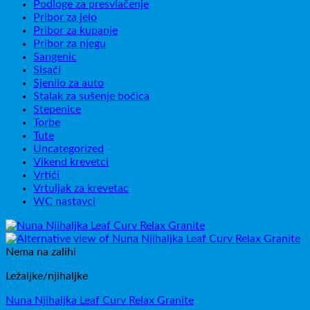
Podloge za presvlačenje
Pribor za jelo
Pribor za kupanje
Pribor za njegu
Sangenic
Sisači
Sjenilo za auto
Stalak za sušenje bočica
Stepenice
Torbe
Tute
Uncategorized
Vikend krevetci
Vrtići
Vrtuljak za krevetac
WC nastavci
Nema na zalihi
Ležaljke/njihaljke
Nuna Njihaljka Leaf Curv Relax Granite