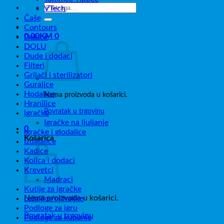
Pretraži:
VTech
Čaše
Contours
0,00
KM
0
Dekice
DOLU
Dude i dodaci
Filteri
Grijači i sterilizatori
Guralice
Hodalice
Nema proizvoda u košarici.
Hranilice
Povratak u trgovinu
igračke
Igračke na ljuljanje
0
Igračke i glodalice
Košarica
Izdajalice
Kadice
Kolica i dodaci
Krevetci
Madraci
Kutije za igračke
Nema proizvoda u košarici.
Ležaljke/njihaljke
Podloge za igru
Povratak u trgovinu
Podloge za kupanje