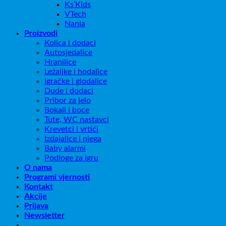
Ks’Kids
VTech
Nania
Proizvodi
Kolica i dodaci
Autosjedalice
Hranilice
Ležaljke i hodalice
Igračke i glodalice
Dude i dodaci
Pribor za jelo
Bokali i boce
Tute, WC nastavci
Krevetci i vrtići
Izdajalice i njega
Baby alarmi
Podloge za igru
O nama
Programi vjernosti
Kontakt
Akcije
Prijava
Newsletter