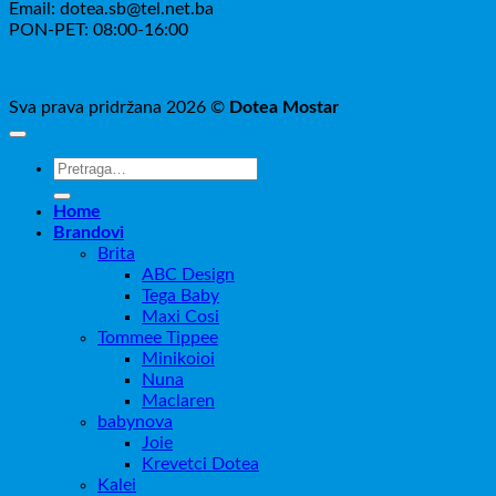
Email: dotea.sb@tel.net.ba
PON-PET: 08:00-16:00
Sva prava pridržana 2026 ©
Dotea Mostar
Pretraži:
Home
Brandovi
Brita
ABC Design
Tega Baby
Maxi Cosi
Tommee Tippee
Minikoioi
Nuna
Maclaren
babynova
Joie
Krevetci Dotea
Kalei