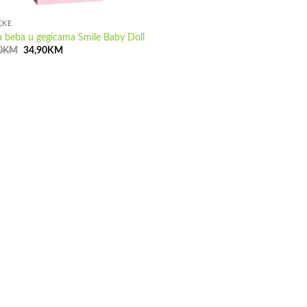
ČKE
a beba u gegicama Smile Baby Doll
Izvorna
Trenutna
0
KM
34,90
KM
cijena
cijena
bila
je:
je:
34,90KM.
41,00KM.