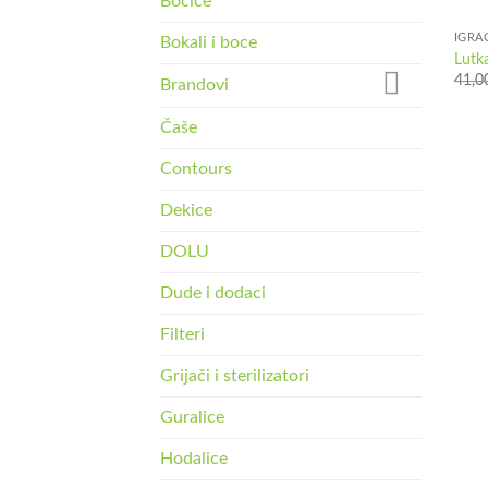
Bočice
IGRA
Bokali i boce
Lutk
41,0
Brandovi
Čaše
Contours
Dekice
DOLU
Dude i dodaci
Filteri
Grijači i sterilizatori
Guralice
Hodalice