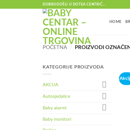
Skip
DOBRODOŠLI U DOTEA CENTRIĆ...
to
content
HOME
B
POČETNA
/
PROIZVODI OZNAČENI
KATEGORIJE PROIZVODA
Akcij
AKCIJA
Autosjedalice
Baby alarmi
Baby monitori