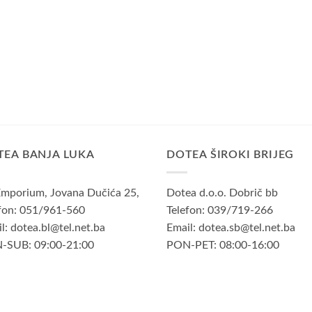
TEA BANJA LUKA
DOTEA ŠIROKI BRIJEG
mporium, Jovana Dučića 25,
Dotea d.o.o. Dobrič bb
fon: 051/961-560
Telefon: 039/719-266
l: dotea.bl@tel.net.ba
Email: dotea.sb@tel.net.ba
-SUB: 09:00-21:00
PON-PET: 08:00-16:00