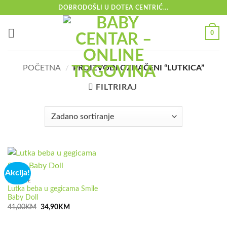
Skip
DOBRODOŠLI U DOTEA CENTRIĆ...
to
content
0
POČETNA
/
PROIZVODI OZNAČENI “LUTKICA”
FILTRIRAJ
Akcija!
IGRAČKE
Lutka beba u gegicama Smile
Baby Doll
Izvorna
Trenutna
41,00
KM
34,90
KM
cijena
cijena
bila
je:
je:
34,90KM.