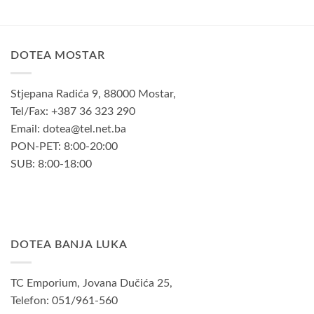
41,00KM.
DOTEA MOSTAR
Stjepana Radića 9, 88000 Mostar,
Tel/Fax: +387 36 323 290
Email: dotea@tel.net.ba
PON-PET: 8:00-20:00
SUB: 8:00-18:00
DOTEA BANJA LUKA
TC Emporium, Jovana Dučića 25,
Telefon: 051/961-560