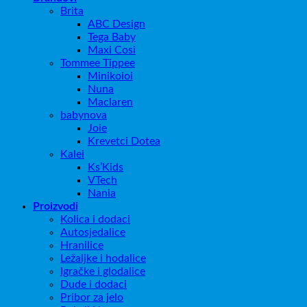
Brita
ABC Design
Tega Baby
Maxi Cosi
Tommee Tippee
Minikoioi
Nuna
Maclaren
babynova
Joie
Krevetci Dotea
Kalei
Ks’Kids
VTech
Nania
Proizvodi
Kolica i dodaci
Autosjedalice
Hranilice
Ležaljke i hodalice
Igračke i glodalice
Dude i dodaci
Pribor za jelo