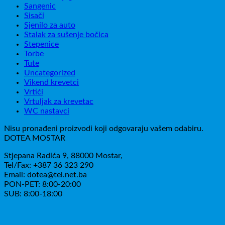
Sangenic
Sisači
Sjenilo za auto
Stalak za sušenje bočica
Stepenice
Torbe
Tute
Uncategorized
Vikend krevetci
Vrtići
Vrtuljak za krevetac
WC nastavci
Nisu pronađeni proizvodi koji odgovaraju vašem odabiru.
DOTEA MOSTAR
Stjepana Radića 9, 88000 Mostar,
Tel/Fax: +387 36 323 290
Email: dotea@tel.net.ba
PON-PET: 8:00-20:00
SUB: 8:00-18:00