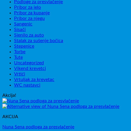
Podloge za presvlačenje
Pribor za jelo
Pribor za kupanje
Pribor za njegu
Sangenic
Sisači
Sjenilo za auto
Stalak za sušenje bočica
Stepenice
Torbe
Tute
Uncategorized
Vikend krevetci
Vrtići
Vrtuljak za krevetac
WC nastavci
Akcija!
AKCIJA
Nuna Sena podloga za presvlačenje