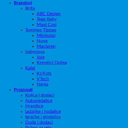
Brandovi
Brita
ABC Design
Tega Baby
Maxi Cosi
Tommee Tippee
Minikoioi
Nuna
Maclaren
babynova
Joie
Krevetci Dotea
Kalei
Ks’Kids
VTech
Nania
Proizvodi
Kolica i dodaci
Autosjedalice
Hranilice
Ležaljke i hodalice
Igračke i glodalice
Dude i dodaci
Pribor za jelo