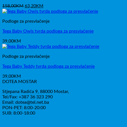
Izvorna
Trenutna
158,00
KM
63,20
KM
cijena
cijena
bila
je:
Podloge za presvlačenje
je:
63,20KM.
158,00KM.
Tega Baby Owls tvrda podloga za presvlačenje
39,00
KM
Podloge za presvlačenje
Tega Baby Teddy tvrda podloga za presvlačenje
39,00
KM
DOTEA MOSTAR
Stjepana Radića 9, 88000 Mostar,
Tel/Fax: +387 36 323 290
Email: dotea@tel.net.ba
PON-PET: 8:00-20:00
SUB: 8:00-18:00