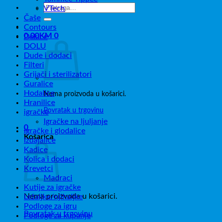
Pretraži:
VTech
Čaše
Contours
0,00
KM
0
Dekice
DOLU
Dude i dodaci
Filteri
Grijači i sterilizatori
Guralice
Hodalice
Nema proizvoda u košarici.
Hranilice
Povratak u trgovinu
igračke
Igračke na ljuljanje
0
Igračke i glodalice
Košarica
Izdajalice
Kadice
Kolica i dodaci
Krevetci
Madraci
Kutije za igračke
Nema proizvoda u košarici.
Ležaljke/njihaljke
Podloge za igru
Povratak u trgovinu
Podloge za kupanje