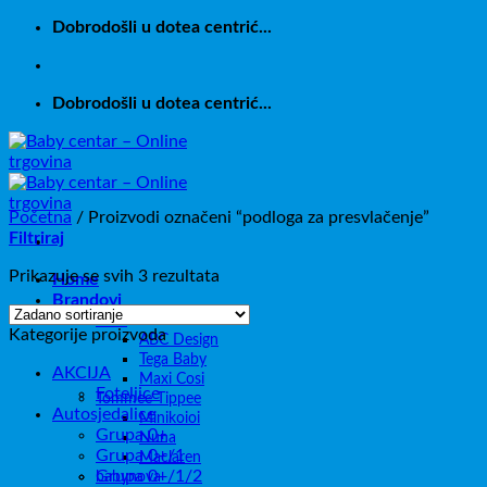
Skip
Dobrodošli u dotea centrić...
to
content
Dobrodošli u dotea centrić...
Početna
/
Proizvodi označeni “podloga za presvlačenje”
Filtriraj
Prikazuje se svih 3 rezultata
Home
Brandovi
Brita
Kategorije proizvoda
ABC Design
Tega Baby
AKCIJA
Maxi Cosi
Foteljice
Tommee Tippee
Autosjedalice
Minikoioi
Grupa 0+
Nuna
Grupa 0+/1
Maclaren
Grupa 0+/1/2
babynova