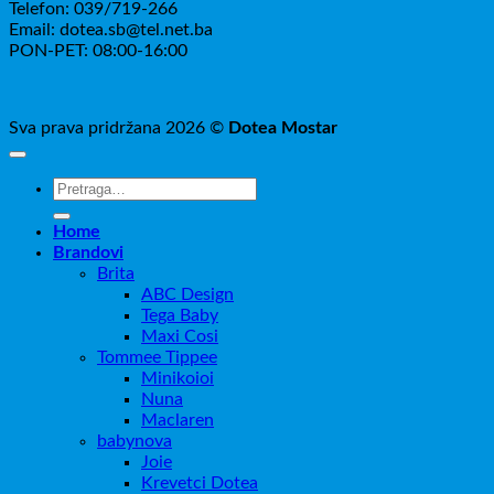
Telefon: 039/719-266
Email: dotea.sb@tel.net.ba
PON-PET: 08:00-16:00
Sva prava pridržana 2026 ©
Dotea Mostar
Pretraži:
Home
Brandovi
Brita
ABC Design
Tega Baby
Maxi Cosi
Tommee Tippee
Minikoioi
Nuna
Maclaren
babynova
Joie
Krevetci Dotea