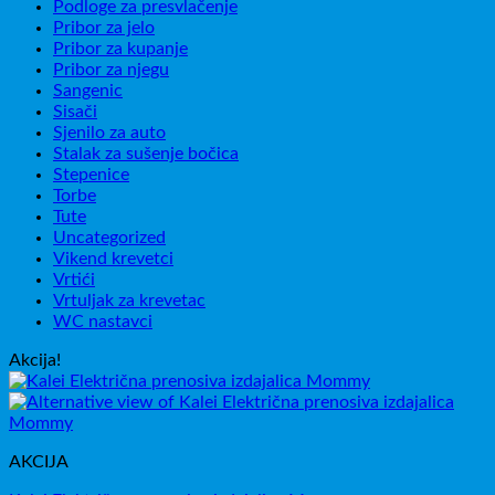
Podloge za presvlačenje
Pribor za jelo
Pribor za kupanje
Pribor za njegu
Sangenic
Sisači
Sjenilo za auto
Stalak za sušenje bočica
Stepenice
Torbe
Tute
Uncategorized
Vikend krevetci
Vrtići
Vrtuljak za krevetac
WC nastavci
Akcija!
AKCIJA