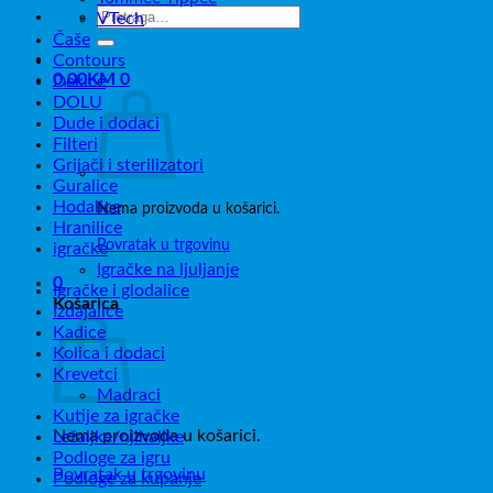
Pretraži:
VTech
Čaše
Contours
0,00
KM
0
Dekice
DOLU
Dude i dodaci
Filteri
Grijači i sterilizatori
Guralice
Hodalice
Nema proizvoda u košarici.
Hranilice
Povratak u trgovinu
igračke
Igračke na ljuljanje
0
Igračke i glodalice
Košarica
Izdajalice
Kadice
Kolica i dodaci
Krevetci
Madraci
Kutije za igračke
Nema proizvoda u košarici.
Ležaljke/njihaljke
Podloge za igru
Povratak u trgovinu
Podloge za kupanje