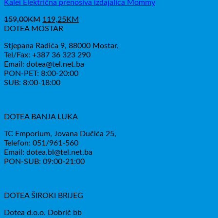
Kalei Električna prenosiva izdajalica Mommy
Izvorna
Trenutna
159,00
KM
119,25
KM
cijena
cijena
DOTEA MOSTAR
bila
je:
Stjepana Radića 9, 88000 Mostar,
je:
119,25KM.
Tel/Fax: +387 36 323 290
159,00KM.
Email: dotea@tel.net.ba
PON-PET: 8:00-20:00
SUB: 8:00-18:00
DOTEA BANJA LUKA
TC Emporium, Jovana Dučića 25,
Telefon: 051/961-560
Email: dotea.bl@tel.net.ba
PON-SUB: 09:00-21:00
DOTEA ŠIROKI BRIJEG
Dotea d.o.o. Dobrič bb