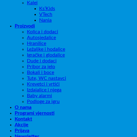
Kalei
Ks’Kids
VTech
Nania
Proizvodi
Kolica i dodaci
Autosjedalice
Hranilice
Ležaljke i hodalice
Igračke i glodalice
Dude i dodaci
Pribor za jelo
Bokali i boce
Tute, WC nastavci
Krevetci i vrtići
Izdajalice i njega
Baby alarmi
Podloge za igru
O nama
Programi vjernosti
Kontakt
Akcije
Prijava
Newsletter