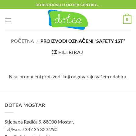
Skip
DOBRODOŠLI U DOTEA CENTRIĆ...
to
content
0
POČETNA
/
PROIZVODI OZNAČENI “SAFETY 1ST”
FILTRIRAJ
Nisu pronađeni proizvodi koji odgovaraju vašem odabiru.
DOTEA MOSTAR
Stjepana Radića 9, 88000 Mostar,
Tel/Fax: +387 36 323 290