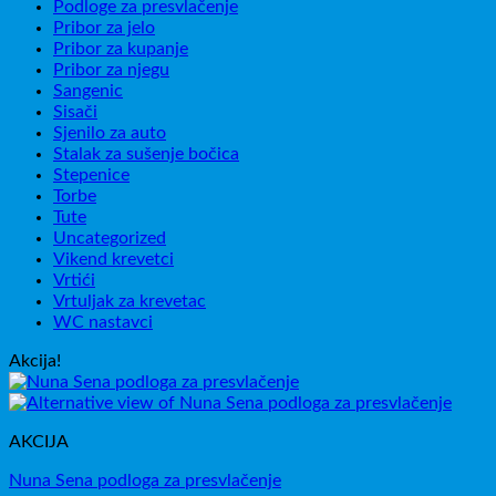
Podloge za presvlačenje
Pribor za jelo
Pribor za kupanje
Pribor za njegu
Sangenic
Sisači
Sjenilo za auto
Stalak za sušenje bočica
Stepenice
Torbe
Tute
Uncategorized
Vikend krevetci
Vrtići
Vrtuljak za krevetac
WC nastavci
Akcija!
AKCIJA
Nuna Sena podloga za presvlačenje