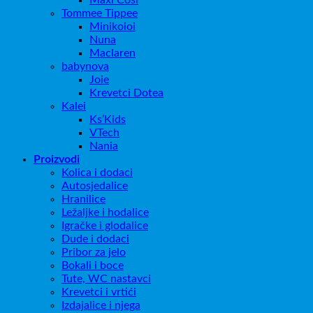
Maxi Cosi
Tommee Tippee
Minikoioi
Nuna
Maclaren
babynova
Joie
Krevetci Dotea
Kalei
Ks’Kids
VTech
Nania
Proizvodi
Kolica i dodaci
Autosjedalice
Hranilice
Ležaljke i hodalice
Igračke i glodalice
Dude i dodaci
Pribor za jelo
Bokali i boce
Tute, WC nastavci
Krevetci i vrtići
Izdajalice i njega