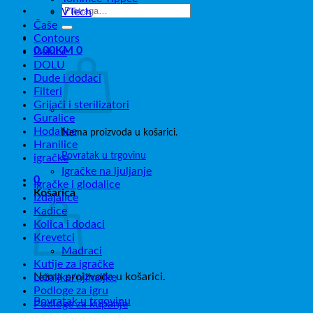
Pretraži:
VTech
Čaše
Contours
0,00
KM
0
Dekice
DOLU
Dude i dodaci
Filteri
Grijači i sterilizatori
Guralice
Hodalice
Nema proizvoda u košarici.
Hranilice
Povratak u trgovinu
igračke
Igračke na ljuljanje
0
Igračke i glodalice
Košarica
Izdajalice
Kadice
Kolica i dodaci
Krevetci
Madraci
Kutije za igračke
Nema proizvoda u košarici.
Ležaljke/njihaljke
Podloge za igru
Povratak u trgovinu
Podloge za kupanje