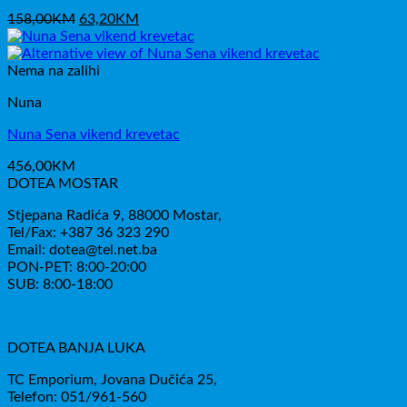
Izvorna
Trenutna
158,00
KM
63,20
KM
cijena
cijena
bila
je:
je:
63,20KM.
Nema na zalihi
158,00KM.
Nuna
Nuna Sena vikend krevetac
456,00
KM
DOTEA MOSTAR
Stjepana Radića 9, 88000 Mostar,
Tel/Fax: +387 36 323 290
Email: dotea@tel.net.ba
PON-PET: 8:00-20:00
SUB: 8:00-18:00
DOTEA BANJA LUKA
TC Emporium, Jovana Dučića 25,
Telefon: 051/961-560