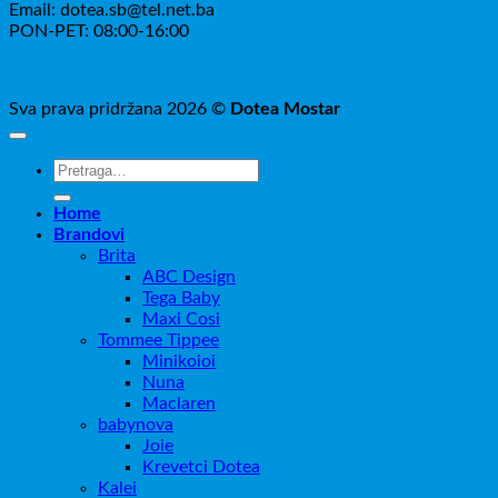
Email: dotea.sb@tel.net.ba
PON-PET: 08:00-16:00
Sva prava pridržana 2026 ©
Dotea Mostar
Pretraži:
Home
Brandovi
Brita
ABC Design
Tega Baby
Maxi Cosi
Tommee Tippee
Minikoioi
Nuna
Maclaren
babynova
Joie
Krevetci Dotea
Kalei