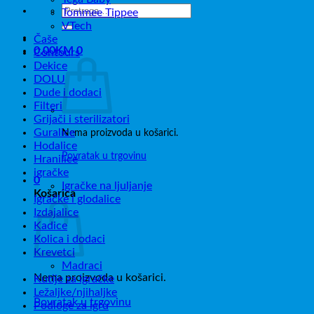
Pretraži:
Tommee Tippee
VTech
Čaše
0,00
KM
0
Contours
Dekice
DOLU
Dude i dodaci
Filteri
Grijači i sterilizatori
Guralice
Nema proizvoda u košarici.
Hodalice
Povratak u trgovinu
Hranilice
igračke
0
Igračke na ljuljanje
Košarica
Igračke i glodalice
Izdajalice
Kadice
Kolica i dodaci
Krevetci
Madraci
Nema proizvoda u košarici.
Kutije za igračke
Ležaljke/njihaljke
Povratak u trgovinu
Podloge za igru