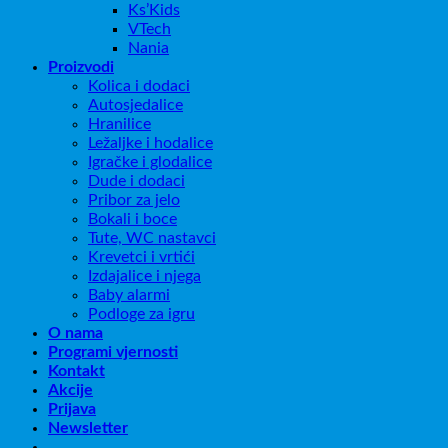
Ks’Kids
VTech
Nania
Proizvodi
Kolica i dodaci
Autosjedalice
Hranilice
Ležaljke i hodalice
Igračke i glodalice
Dude i dodaci
Pribor za jelo
Bokali i boce
Tute, WC nastavci
Krevetci i vrtići
Izdajalice i njega
Baby alarmi
Podloge za igru
O nama
Programi vjernosti
Kontakt
Akcije
Prijava
Newsletter