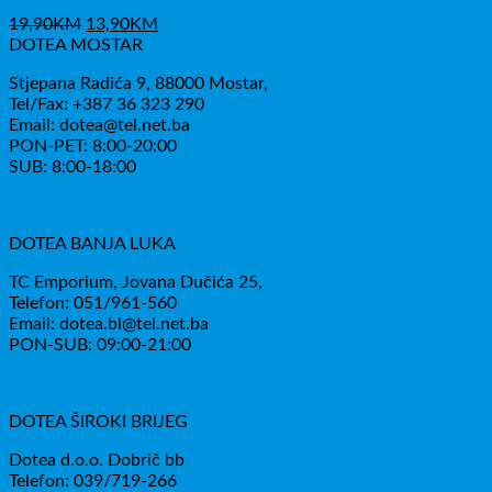
Izvorna
Trenutna
19,90
KM
13,90
KM
cijena
cijena
DOTEA MOSTAR
bila
je:
Stjepana Radića 9, 88000 Mostar,
je:
13,90KM.
Tel/Fax: +387 36 323 290
19,90KM.
Email: dotea@tel.net.ba
PON-PET: 8:00-20:00
SUB: 8:00-18:00
DOTEA BANJA LUKA
TC Emporium, Jovana Dučića 25,
Telefon: 051/961-560
Email: dotea.bl@tel.net.ba
PON-SUB: 09:00-21:00
DOTEA ŠIROKI BRIJEG
Dotea d.o.o. Dobrič bb
Telefon: 039/719-266