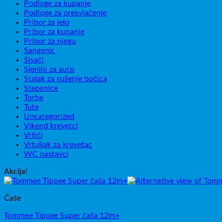
Podloge za kupanje
Podloge za presvlačenje
Pribor za jelo
Pribor za kupanje
Pribor za njegu
Sangenic
Sisači
Sjenilo za auto
Stalak za sušenje bočica
Stepenice
Torbe
Tute
Uncategorized
Vikend krevetci
Vrtići
Vrtuljak za krevetac
WC nastavci
Akcija!
Čaše
Tommee Tippee Super čaša 12m+