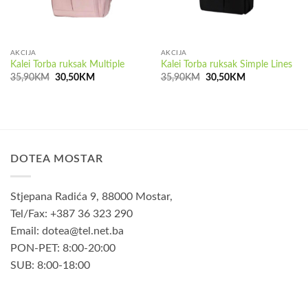
AKCIJA
AKCIJA
Kalei Torba ruksak Multiple
Kalei Torba ruksak Simple Lines
Izvorna
Trenutna
Izvorna
Trenutna
35,90
KM
30,50
KM
35,90
KM
30,50
KM
cijena
cijena
cijena
cijena
bila
je:
bila
je:
je:
30,50KM.
je:
30,50KM.
35,90KM.
35,90KM.
DOTEA MOSTAR
Stjepana Radića 9, 88000 Mostar,
Tel/Fax: +387 36 323 290
Email: dotea@tel.net.ba
PON-PET: 8:00-20:00
SUB: 8:00-18:00