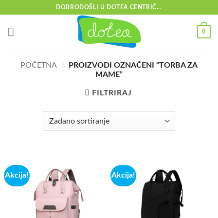
Skip
DOBRODOŠLI U DOTEA CENTRIĆ...
to
content
0
POČETNA
/
PROIZVODI OZNAČENI “TORBA ZA
MAME”
FILTRIRAJ
Akcija!
Akcija!