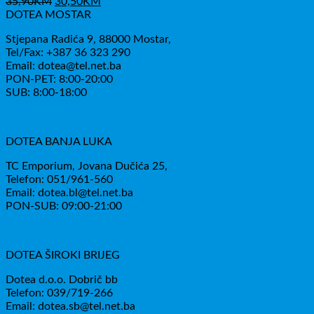
Izvorna
Trenutna
35,90
KM
30,50
KM
cijena
cijena
DOTEA MOSTAR
bila
je:
Stjepana Radića 9, 88000 Mostar,
je:
30,50KM.
Tel/Fax: +387 36 323 290
35,90KM.
Email: dotea@tel.net.ba
PON-PET: 8:00-20:00
SUB: 8:00-18:00
DOTEA BANJA LUKA
TC Emporium, Jovana Dučića 25,
Telefon: 051/961-560
Email: dotea.bl@tel.net.ba
PON-SUB: 09:00-21:00
DOTEA ŠIROKI BRIJEG
Dotea d.o.o. Dobrič bb
Telefon: 039/719-266
Email: dotea.sb@tel.net.ba