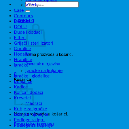
Pretraži:
VTech
Čaše
Contours
0,00
KM
0
Dekice
DOLU
Dude i dodaci
Filteri
Grijači i sterilizatori
Guralice
Hodalice
Nema proizvoda u košarici.
Hranilice
Povratak u trgovinu
igračke
Igračke na ljuljanje
0
Igračke i glodalice
Košarica
Izdajalice
Kadice
Kolica i dodaci
Krevetci
Madraci
Kutije za igračke
Nema proizvoda u košarici.
Ležaljke/njihaljke
Podloge za igru
Povratak u trgovinu
Podloge za kupanje