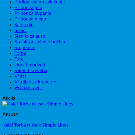
Podloge za presvlačenje
Pribor za jelo
Pribor za kupanje
Pribor za njegu
Sangenic
Sisači
Sjenilo za auto
Stalak za sušenje bočica
Stepenice
Torbe
Tute
Uncategorized
Vikend krevetci
Vrtići
Vrtuljak za krevetac
WC nastavci
Akcija!
AKCIJA
Kalei Torba ruksak Simple Lines