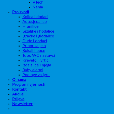
VTech
Nania
Proizvodi
Kolica i dodaci
Autosjedalice
Hranilice
Ležaljke i hodalice
Igračke i glodalice
Dude i dodaci
Pribor za jelo
Bokali i boce
Tute, WC nastavci
Krevetci i vrtići
Izdajalice i njega
Baby alarmi
Podloge za igru
O nama
Programi vjernosti
Kontakt
Akcije
Prijava
Newsletter