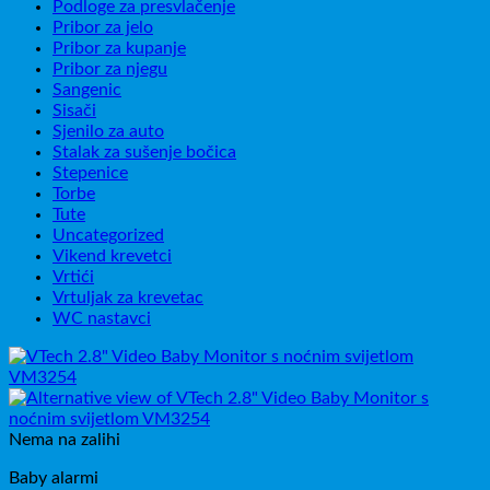
Podloge za presvlačenje
Pribor za jelo
Pribor za kupanje
Pribor za njegu
Sangenic
Sisači
Sjenilo za auto
Stalak za sušenje bočica
Stepenice
Torbe
Tute
Uncategorized
Vikend krevetci
Vrtići
Vrtuljak za krevetac
WC nastavci
Nema na zalihi
Baby alarmi