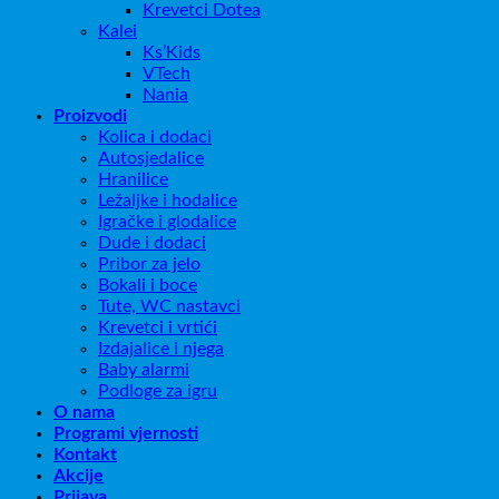
Krevetci Dotea
Kalei
Ks’Kids
VTech
Nania
Proizvodi
Kolica i dodaci
Autosjedalice
Hranilice
Ležaljke i hodalice
Igračke i glodalice
Dude i dodaci
Pribor za jelo
Bokali i boce
Tute, WC nastavci
Krevetci i vrtići
Izdajalice i njega
Baby alarmi
Podloge za igru
O nama
Programi vjernosti
Kontakt
Akcije
Prijava