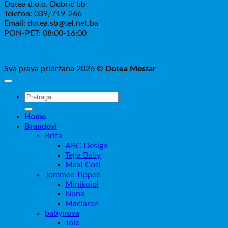
Dotea d.o.o. Dobrič bb
Telefon: 039/719-266
Email: dotea.sb@tel.net.ba
PON-PET: 08:00-16:00
Sva prava pridržana 2026 ©
Dotea Mostar
Pretraži:
Home
Brandovi
Brita
ABC Design
Tega Baby
Maxi Cosi
Tommee Tippee
Minikoioi
Nuna
Maclaren
babynova
Joie