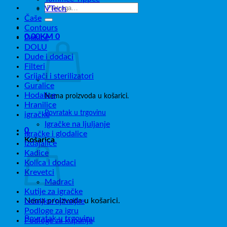
Pretraži:
VTech
Čaše
Contours
0,00
KM
0
Dekice
DOLU
Dude i dodaci
Filteri
Grijači i sterilizatori
Guralice
Hodalice
Nema proizvoda u košarici.
Hranilice
Povratak u trgovinu
igračke
Igračke na ljuljanje
0
Igračke i glodalice
Košarica
Izdajalice
Kadice
Kolica i dodaci
Krevetci
Madraci
Kutije za igračke
Nema proizvoda u košarici.
Ležaljke/njihaljke
Podloge za igru
Povratak u trgovinu
Podloge za kupanje