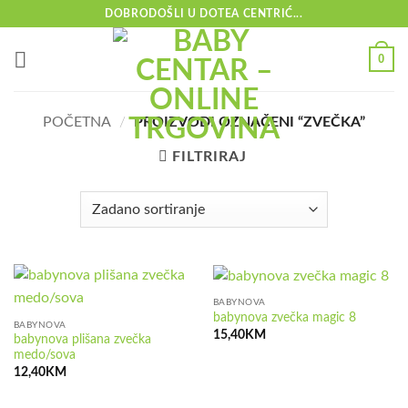
Skip
DOBRODOŠLI U DOTEA CENTRIĆ...
to
content
0
POČETNA
/
PROIZVODI OZNAČENI “ZVEČKA”
FILTRIRAJ
BABYNOVA
babynova zvečka magic 8
BABYNOVA
15,40
KM
babynova plišana zvečka
medo/sova
12,40
KM