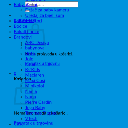
Pretraži:
Baby alarmi
Držač za baby kameru
Uređaj za bijeli šum
0,00
KM
0
Baby monitori
Bočice
Bokali i boce
Brandovi
ABC Design
babynova
Brita
Nema proizvoda u košarici.
Joie
Povratak u trgovinu
Kalei
Ks'Kids
0
Maclaren
Košarica
Maxi Cosi
Minikoioi
Nania
Nuna
Pierre Cardin
Tega Baby
Nema proizvoda u košarici.
Tommee Tippee
VTech
Povratak u trgovinu
Čaše