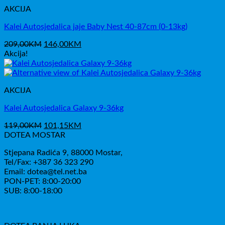
AKCIJA
Kalei Autosjedalica jaje Baby Nest 40-87cm (0-13kg)
Izvorna
Trenutna
209,00
KM
146,00
KM
cijena
cijena
Akcija!
bila
je:
je:
146,00KM.
209,00KM.
AKCIJA
Kalei Autosjedalica Galaxy 9-36kg
Izvorna
Trenutna
119,00
KM
101,15
KM
cijena
cijena
DOTEA MOSTAR
bila
je:
Stjepana Radića 9, 88000 Mostar,
je:
101,15KM.
Tel/Fax: +387 36 323 290
119,00KM.
Email: dotea@tel.net.ba
PON-PET: 8:00-20:00
SUB: 8:00-18:00