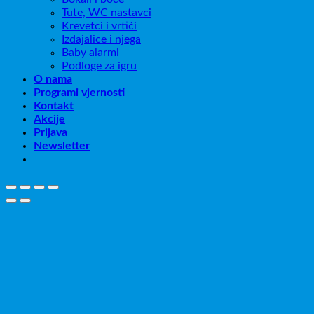
Tute, WC nastavci
Krevetci i vrtići
Izdajalice i njega
Baby alarmi
Podloge za igru
O nama
Programi vjernosti
Kontakt
Akcije
Prijava
Newsletter