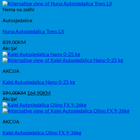
bila
je:
je:
19,80KM.
Nema na zalihi
33,00KM.
Autosjedalice
Nuna Autosjedalica Tress LX
839,00
KM
Akcija!
AKCIJA
Kalei Autosjedalica Nano 0-25 kg
Izvorna
Trenutna
194,00
KM
164,90
KM
cijena
cijena
Akcija!
bila
je:
je:
164,90KM.
194,00KM.
AKCIJA
Kalei Autosjedalica Olino FX 9-36kg