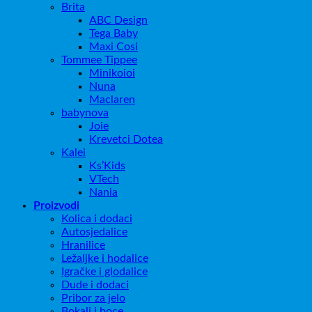
Brita
ABC Design
Tega Baby
Maxi Cosi
Tommee Tippee
Minikoioi
Nuna
Maclaren
babynova
Joie
Krevetci Dotea
Kalei
Ks’Kids
VTech
Nania
Proizvodi
Kolica i dodaci
Autosjedalice
Hranilice
Ležaljke i hodalice
Igračke i glodalice
Dude i dodaci
Pribor za jelo
Bokali i boce