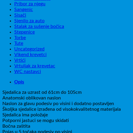
Pribor za njegu
Sangenic
Sisači
Sjenilo za auto
Stalak za sušenje bočica
Stepenice
Torbe
Tute
Uncategorized
Vikend krevetci
Vrtići
Vrtuljak za krevetac
WC nastavci
Opis
Sjedalica za uzrast od 61cm do 105cm
Anatomski oblikovan naslon
Naslon za glavu podesiv po visini i dodatno postavljen
Školjka sjedalice izrađena od visokokvalitetnog materijala
Sjedalica ima položaje
Potporni jastuci se mogu skidati
Bočna zaštita
Pojas u 5 točaka podesiv po visini