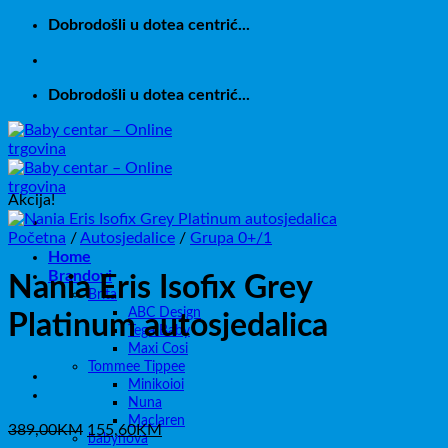
Skip
Dobrodošli u dotea centrić...
to
content
Dobrodošli u dotea centrić...
Akcija!
Početna
/
Autosjedalice
/
Grupa 0+/1
Home
Brandovi
Nania Eris Isofix Grey
Brita
ABC Design
Platinum autosjedalica
Tega Baby
Maxi Cosi
Tommee Tippee
Minikoioi
Nuna
Maclaren
Izvorna
Trenutna
389,00
KM
155,60
KM
babynova
cijena
cijena