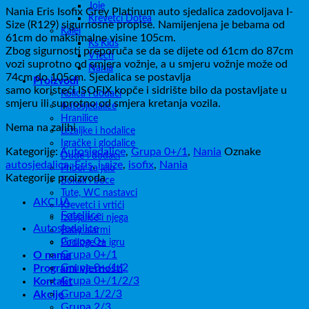
Joie
Nania Eris Isofix Grey Platinum auto sjedalica zadovoljava I-
bila
je:
Krevetci Dotea
Size (R129) sigurnosne propise. Namijenjena je bebama od
je:
155,60KM.
Kalei
61cm do maksimalne visine 105cm.
389,00KM.
Ks’Kids
Zbog sigurnosti preporuča se da se dijete od 61cm do 87cm
VTech
vozi suprotno od smjera vožnje, a u smjeru vožnje može od
Nania
74cm do 105cm. Sjedalica se postavlja
Proizvodi
samo koristeći ISOFIX kopče i sidrište bilo da postavljate u
Kolica i dodaci
smjeru ili suprotno od smjera kretanja vozila.
Autosjedalice
Hranilice
Nema na zalihi
Ležaljke i hodalice
Igračke i glodalice
Kategorije:
Autosjedalice
,
Grupa 0+/1
,
Nania
Oznake
Dude i dodaci
autosjedalica
,
Eris
,
i-size
,
isofix
,
Nania
Pribor za jelo
Kategorije proizvoda
Bokali i boce
Tute, WC nastavci
AKCIJA
Krevetci i vrtići
Foteljice
Izdajalice i njega
Autosjedalice
Baby alarmi
Grupa 0+
Podloge za igru
Grupa 0+/1
O nama
Grupa 0+/1/2
Programi vjernosti
Grupa 0+/1/2/3
Kontakt
Grupa 1/2/3
Akcije
Grupa 2/3