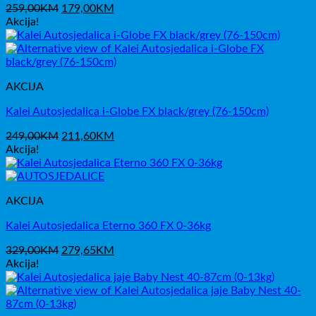
Izvorna
Trenutna
259,00
KM
179,00
KM
cijena
cijena
Akcija!
bila
je:
je:
179,00KM.
259,00KM.
AKCIJA
Kalei Autosjedalica i-Globe FX black/grey (76-150cm)
Izvorna
Trenutna
249,00
KM
211,60
KM
cijena
cijena
Akcija!
bila
je:
je:
211,60KM.
249,00KM.
AKCIJA
Kalei Autosjedalica Eterno 360 FX 0-36kg
Izvorna
Trenutna
329,00
KM
279,65
KM
cijena
cijena
Akcija!
bila
je:
je:
279,65KM.
329,00KM.