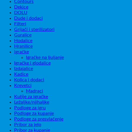
Contours
Dekice
DOLU
Dude i dodaci
Filteri
Grijači i sterilizatori
Guralice
Hodalice
Hranilice
igračke
Igračke na ljuljanje
Igračke i glodalice
Izdajalice
Kadice
Kolica i dodaci
Krevetci
Madraci
Kutije za igračke
Ležaljke/njihaljke
Podloge za igru
Podloge za kupanje
Podloge za presvlačenje
Pribor za jelo
Pribor za kupanje