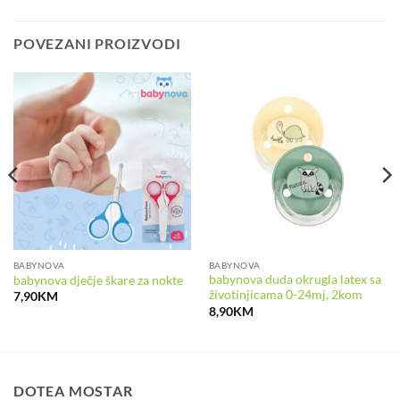
POVEZANI PROIZVODI
BABYNOVA
BABYNOVA
babynova duda okrugla latex sa
babynova dječje škare za nokte
životinjicama 0-24mj, 2kom
7,90
KM
8,90
KM
DOTEA MOSTAR