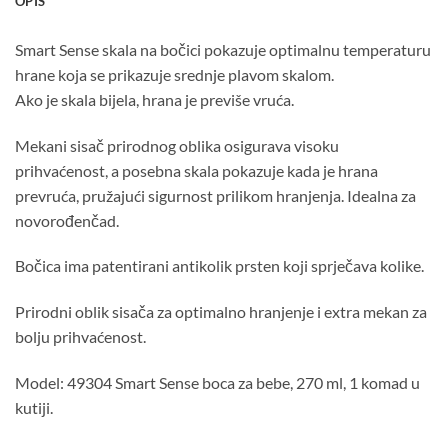
OPIS
Smart Sense skala na bočici pokazuje optimalnu temperaturu
hrane koja se prikazuje srednje plavom skalom.
Ako je skala bijela, hrana je previše vruća.
Mekani sisač prirodnog oblika osigurava visoku
prihvaćenost, a posebna skala pokazuje kada je hrana
prevruća, pružajući sigurnost prilikom hranjenja. Idealna za
novorođenčad.
Bočica ima patentirani antikolik prsten koji sprječava kolike.
Prirodni oblik sisača za optimalno hranjenje i extra mekan za
bolju prihvaćenost.
Model: 49304 Smart Sense boca za bebe, 270 ml, 1 komad u
kutiji.