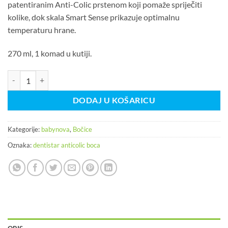
patentiranim Anti-Colic prstenom koji pomaže spriječiti
kolike, dok skala Smart Sense prikazuje optimalnu
temperaturu hrane.
270 ml, 1 komad u kutiji.
Dentistar Smart sense antikolik bočica 270 ml količina
DODAJ U KOŠARICU
Kategorije:
babynova
,
Bočice
Oznaka:
dentistar anticolic boca