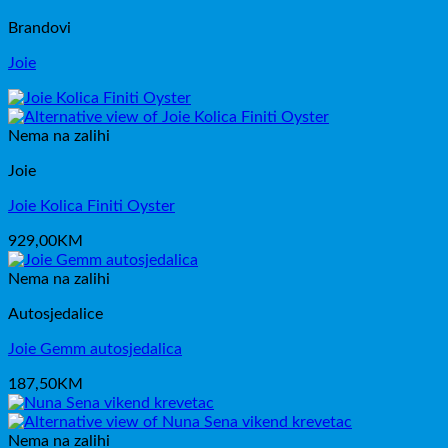
bila
je:
Brandovi
je:
109,00KM.
121,00KM.
Joie
Nema na zalihi
Joie
Joie Kolica Finiti Oyster
929,00
KM
Nema na zalihi
Autosjedalice
Joie Gemm autosjedalica
187,50
KM
Nema na zalihi