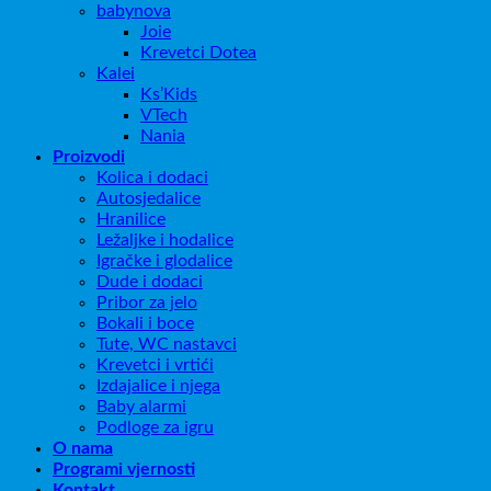
babynova
Joie
Krevetci Dotea
Kalei
Ks’Kids
VTech
Nania
Proizvodi
Kolica i dodaci
Autosjedalice
Hranilice
Ležaljke i hodalice
Igračke i glodalice
Dude i dodaci
Pribor za jelo
Bokali i boce
Tute, WC nastavci
Krevetci i vrtići
Izdajalice i njega
Baby alarmi
Podloge za igru
O nama
Programi vjernosti
Kontakt