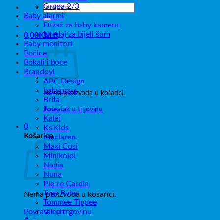
Grupa 2/3
Pretraži:
Baby alarmi
Držač za baby kameru
Uređaj za bijeli šum
0,00
KM
0
Baby monitori
Bočice
Bokali i boce
Brandovi
ABC Design
babynova
Nema proizvoda u košarici.
Brita
Joie
Povratak u trgovinu
Kalei
0
Ks'Kids
Košarica
Maclaren
Maxi Cosi
Minikoioi
Nania
Nuna
Pierre Cardin
Tega Baby
Nema proizvoda u košarici.
Tommee Tippee
Povratak u trgovinu
VTech