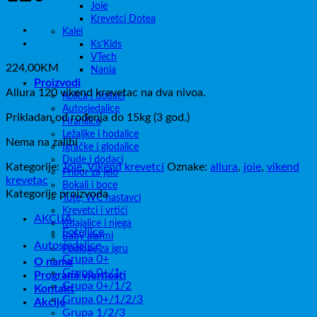
Joie
Krevetci Dotea
Kalei
Ks’Kids
VTech
224,00
KM
Nania
Proizvodi
Allura 120 vikend krevetac na dva nivoa.
Kolica i dodaci
Autosjedalice
Prikladan od rođenja do 15kg (3 god.)
Hranilice
Ležaljke i hodalice
Nema na zalihi
Igračke i glodalice
Dude i dodaci
Kategorije:
Joie
,
Vikend krevetci
Oznake:
allura
,
joie
,
vikend
Pribor za jelo
krevetac
Bokali i boce
Kategorije proizvoda
Tute, WC nastavci
Krevetci i vrtići
AKCIJA
Izdajalice i njega
Foteljice
Baby alarmi
Autosjedalice
Podloge za igru
Grupa 0+
O nama
Grupa 0+/1
Programi vjernosti
Grupa 0+/1/2
Kontakt
Grupa 0+/1/2/3
Akcije
Grupa 1/2/3