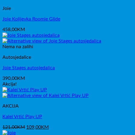
75,00KM.
Joie
Joie Kolijevka Roomie Glide
458,00
KM
Nema na zalihi
Autosjedalice
Joie Stages autosjedalica
390,00
KM
Akcija!
AKCIJA
Kalei Vrtić Play UP
Izvorna
Trenutna
121,00
KM
109,00
KM
cijena
cijena