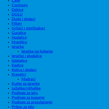
Čaše
Contours
Dekice
DOLU
Dude i dodaci
Filteri
Grijači i sterilizatori
Guralice
Hodalice
Hranilice
igračke
Igračke na ljuljanje
Igračke i glodalice
Izdajalice
Kadice
Kolica i dodaci
Krevetci
Madraci
Kutije za igračke
Ležaljke/njihaljke
Podloge za igru
Podloge za kupanje
Podloge za presvlačenje
Pribor za jelo