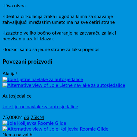
-Dva nivoa
-Idealna cirkulacija zraka i ugodna klima za spavanje
zahvaljujući mrežastim umetcima na sve četiri strane
-Izuzetno veliko bočno otvaranje na zatvaraču za lak i
neovisan ulazak i izlazak
-Točkići samo sa jedne strane za lakši prijenos
Povezani proizvodi
Akcija!
Autosjedalice
Joie Ljetne navlake za autosjedalice
Izvorna
Trenutna
75,00
KM
63,75
KM
cijena
cijena
bila
je:
je:
63,75KM.
Nema na zalihi