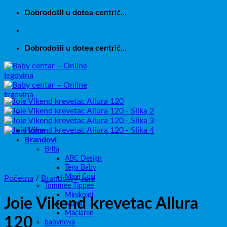
Skip
Dobrodošli u dotea centrić...
to
content
Dobrodošli u dotea centrić...
Home
Brandovi
Brita
ABC Design
Tega Baby
Maxi Cosi
Početna
/
Brandovi
/
Joie
Tommee Tippee
Minikoioi
Joie Vikend krevetac Allura
Nuna
Maclaren
120
babynova