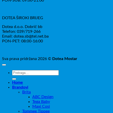
PON-SUB: 09:00-21:00
DOTEA ŠIROKI BRIJEG
Dotea d.o.o. Dobrič bb
Telefon: 039/719-266
Email: dotea.sb@tel.net.ba
PON-PET: 08:00-16:00
Sva prava pridržana 2026 ©
Dotea Mostar
Pretraži:
Home
Brandovi
Brita
ABC Design
Tega Baby
Maxi Cosi
Tommee Tippee