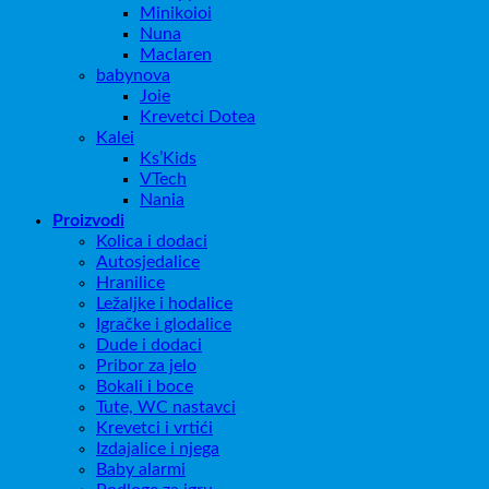
Minikoioi
Nuna
Maclaren
babynova
Joie
Krevetci Dotea
Kalei
Ks’Kids
VTech
Nania
Proizvodi
Kolica i dodaci
Autosjedalice
Hranilice
Ležaljke i hodalice
Igračke i glodalice
Dude i dodaci
Pribor za jelo
Bokali i boce
Tute, WC nastavci
Krevetci i vrtići
Izdajalice i njega
Baby alarmi