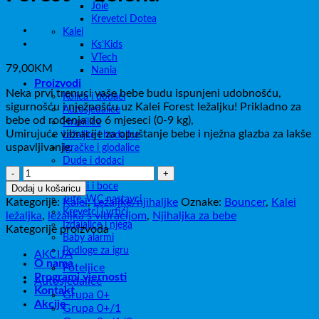
Joie
Krevetci Dotea
Kalei
Ks’Kids
VTech
79,00
KM
Nania
Proizvodi
Neka prvi trenuci vaše bebe budu ispunjeni udobnošću,
Kolica i dodaci
sigurnošću i nježnošću uz Kalei Forest ležaljku! Prikladno za
Autosjedalice
bebe od rođenja do 6 mjeseci (0-9 kg),
Hranilice
Umirujuće vibracije za opuštanje bebe i nježna glazba za lakše
Ležaljke i hodalice
uspavljivanje.
Igračke i glodalice
Dude i dodaci
Kalei
Pribor za jelo
Ležaljka
Bokali i boce
Dodaj u košaricu
s
Tute, WC nastavci
Kategorije:
Kalei
,
Ležaljke/njihaljke
Oznake:
Bouncer
,
Kalei
vibracijom
Krevetci i vrtići
ležaljka
,
ležaljka s vibracijom
,
Njihaljka za bebe
Izdajalice i njega
Forest
Kategorije proizvoda
Baby alarmi
–
Podloge za igru
zelena
AKCIJA
O nama
količina
Foteljice
Programi vjernosti
Autosjedalice
Kontakt
Grupa 0+
Akcije
Grupa 0+/1