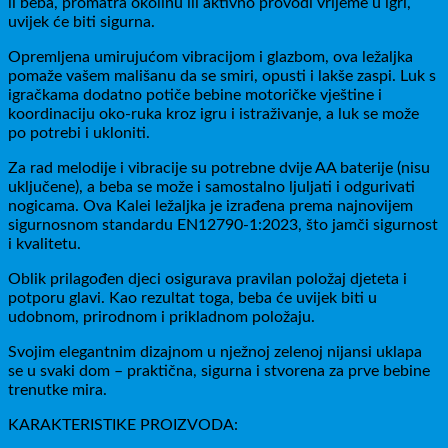
li beba, promatra okolinu ili aktivno provodi vrijeme u igri,
uvijek će biti sigurna.
Opremljena umirujućom vibracijom i glazbom, ova ležaljka
pomaže vašem mališanu da se smiri, opusti i lakše zaspi. Luk s
igračkama dodatno potiče bebine motoričke vještine i
koordinaciju oko-ruka kroz igru i istraživanje, a luk se može
po potrebi i ukloniti.
Za rad melodije i vibracije su potrebne dvije AA baterije (nisu
uključene), a beba se može i samostalno ljuljati i odgurivati
nogicama. Ova Kalei ležaljka je izrađena prema najnovijem
sigurnosnom standardu EN12790-1:2023, što jamči sigurnost
i kvalitetu.
Oblik prilagođen djeci osigurava pravilan položaj djeteta i
potporu glavi. Kao rezultat toga, beba će uvijek biti u
udobnom, prirodnom i prikladnom položaju.
Svojim elegantnim dizajnom u nježnoj zelenoj nijansi uklapa
se u svaki dom – praktična, sigurna i stvorena za prve bebine
trenutke mira.
KARAKTERISTIKE PROIZVODA: