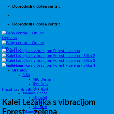
Skip
Dobrodošli u dotea centrić...
to
content
Dobrodošli u dotea centrić...
Home
Brandovi
Brita
ABC Design
Tega Baby
Maxi Cosi
Početna
/
Brandovi
/
Kalei
Tommee Tippee
Minikoioi
Kalei Ležaljka s vibracijom
Nuna
Maclaren
Forest – zelena
babynova