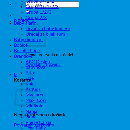
Grupa 0+/1/2
Pretraži:
Grupa 0+/1/2/3
Grupa 1/2/3
Grupa 2/3
0,00
KM
0
Baby alarmi
Držač za baby kameru
Uređaj za bijeli šum
Baby monitori
Bočice
Bokali i boce
Nema proizvoda u košarici.
Brandovi
ABC Design
Povratak u trgovinu
babynova
Brita
0
Joie
Košarica
Kalei
Ks'Kids
Maclaren
Maxi Cosi
Minikoioi
Nania
Nema proizvoda u košarici.
Nuna
Pierre Cardin
Povratak u trgovinu
Tega Baby