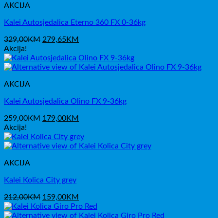
AKCIJA
Kalei Autosjedalica Eterno 360 FX 0-36kg
Izvorna
Trenutna
329,00
KM
279,65
KM
cijena
cijena
Akcija!
bila
je:
je:
279,65KM.
329,00KM.
AKCIJA
Kalei Autosjedalica Olino FX 9-36kg
Izvorna
Trenutna
259,00
KM
179,00
KM
cijena
cijena
Akcija!
bila
je:
je:
179,00KM.
259,00KM.
AKCIJA
Kalei Kolica City grey
Izvorna
Trenutna
212,00
KM
159,00
KM
cijena
cijena
bila
je: