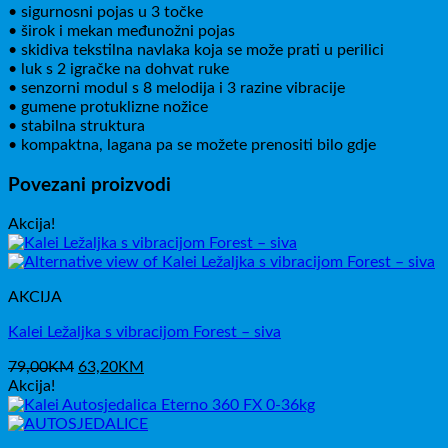
• sigurnosni pojas u 3 točke
• širok i mekan međunožni pojas
• skidiva tekstilna navlaka koja se može prati u perilici
• luk s 2 igračke na dohvat ruke
• senzorni modul s 8 melodija i 3 razine vibracije
• gumene protuklizne nožice
• stabilna struktura
• kompaktna, lagana pa se možete prenositi bilo gdje
Povezani proizvodi
Akcija!
AKCIJA
Kalei Ležaljka s vibracijom Forest – siva
Izvorna
Trenutna
79,00
KM
63,20
KM
cijena
cijena
Akcija!
bila
je:
je:
63,20KM.
79,00KM.