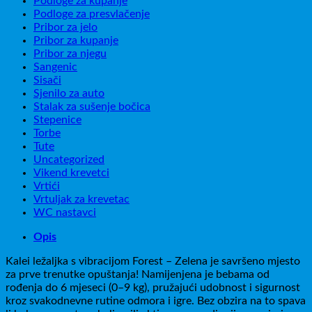
Podloge za kupanje
Podloge za presvlačenje
Pribor za jelo
Pribor za kupanje
Pribor za njegu
Sangenic
Sisači
Sjenilo za auto
Stalak za sušenje bočica
Stepenice
Torbe
Tute
Uncategorized
Vikend krevetci
Vrtići
Vrtuljak za krevetac
WC nastavci
Opis
Kalei ležaljka s vibracijom Forest – Zelena je savršeno mjesto
za prve trenutke opuštanja! Namijenjena je bebama od
rođenja do 6 mjeseci (0–9 kg), pružajući udobnost i sigurnost
kroz svakodnevne rutine odmora i igre. Bez obzira na to spava