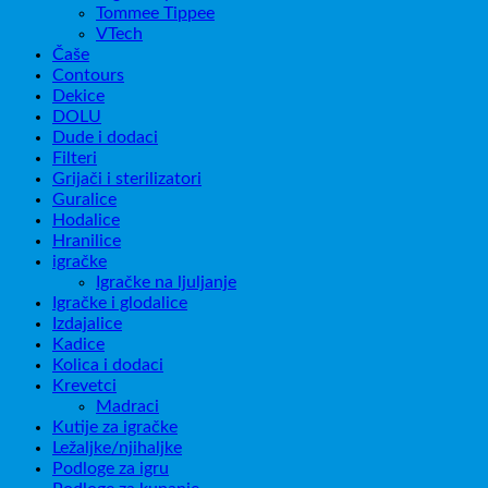
Tommee Tippee
VTech
Čaše
Contours
Dekice
DOLU
Dude i dodaci
Filteri
Grijači i sterilizatori
Guralice
Hodalice
Hranilice
igračke
Igračke na ljuljanje
Igračke i glodalice
Izdajalice
Kadice
Kolica i dodaci
Krevetci
Madraci
Kutije za igračke
Ležaljke/njihaljke
Podloge za igru