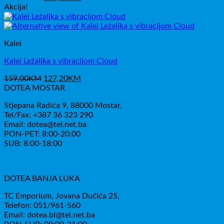
cijena
cijena
Akcija!
bila
je:
je:
211,60KM.
249,00KM.
Kalei
Kalei Ležaljka s vibracijom Cloud
Izvorna
Trenutna
159,00
KM
127,20
KM
cijena
cijena
DOTEA MOSTAR
bila
je:
Stjepana Radića 9, 88000 Mostar,
je:
127,20KM.
Tel/Fax: +387 36 323 290
159,00KM.
Email: dotea@tel.net.ba
PON-PET: 8:00-20:00
SUB: 8:00-18:00
DOTEA BANJA LUKA
TC Emporium, Jovana Dučića 25,
Telefon: 051/961-560
Email: dotea.bl@tel.net.ba