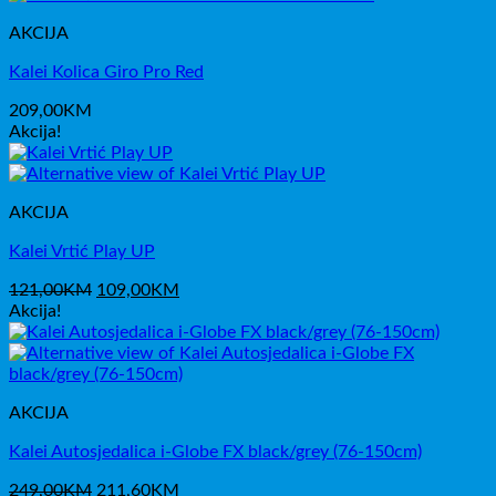
je:
159,00KM.
AKCIJA
212,00KM.
Kalei Kolica Giro Pro Red
209,00
KM
Akcija!
AKCIJA
Kalei Vrtić Play UP
Izvorna
Trenutna
121,00
KM
109,00
KM
cijena
cijena
Akcija!
bila
je:
je:
109,00KM.
121,00KM.
AKCIJA
Kalei Autosjedalica i-Globe FX black/grey (76-150cm)
Izvorna
Trenutna
249,00
KM
211,60
KM