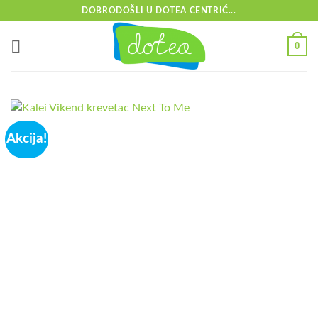
Skip
DOBRODOŠLI U DOTEA CENTRIĆ...
to
content
0
Akcija!