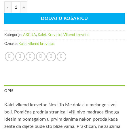
Kalei Vikend krevetac Next To Me količina
DODAJ U KOŠARICU
Kategorije:
AKCIJA
,
Kalei
,
Krevetci
,
Vikend krevetci
Oznake:
Kalei
,
vikend krevetac
OPIS
Kalei vikend krevetac Next To Me dolazi u melange sivoj
boji. Pomična prednja stranica i viši nivo madraca čine ga
idealnim pomagalom u prvim danima nakon poroda kada
želite da dijete bude što bliže vama. Praktičan, ne zauzima