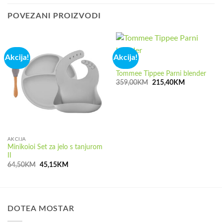
POVEZANI PROIZVODI
Akcija!
Akcija!
AKCIJA
Tommee Tippee Parni blender
Izvorna
Trenutna
359,00
KM
215,40
KM
cijena
cijena
bila
je:
je:
215,40KM.
359,00KM.
AKCIJA
Minikoioi Set za jelo s tanjurom
II
Izvorna
Trenutna
64,50
KM
45,15
KM
cijena
cijena
bila
je:
je:
45,15KM.
64,50KM.
DOTEA MOSTAR