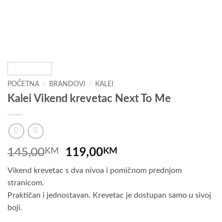
POČETNA
/
BRANDOVI
/
KALEI
Kalei Vikend krevetac Next To Me
Izvorna
Trenutna
145,00
KM
119,00
KM
cijena
cijena
Vikend krevetac s dva nivoa i pomičnom prednjom
bila
je:
stranicom.
je:
119,00KM.
Praktičan i jednostavan. Krevetac je dostupan samo u sivoj
145,00KM.
boji.