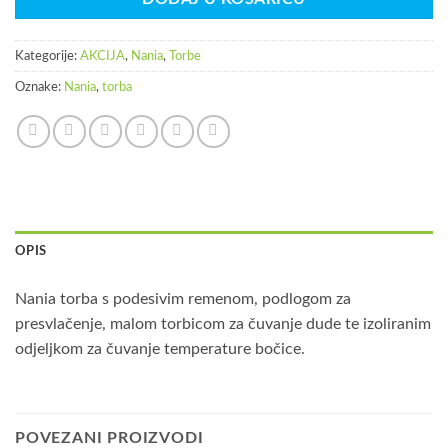
96,50KM.
Kategorije:
AKCIJA
,
Nania
,
Torbe
Oznake:
Nania
,
torba
OPIS
Nania torba s podesivim remenom, podlogom za
presvlačenje, malom torbicom za čuvanje dude te izoliranim
odjeljkom za čuvanje temperature bočice.
POVEZANI PROIZVODI