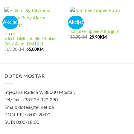
Akcija!
Akcija!
AKCIJA
Tommee Tippee Putni grijač
AKCIJA
Izvorna
Trenutna
49,90
KM
29,90
KM
VTech Digital Audio Display
cijena
cijena
Baby Alarm DM1211
bila
je:
je:
29,90KM.
Izvorna
Trenutna
109,00
KM
65,00
KM
49,90KM.
cijena
cijena
bila
je:
je:
65,00KM.
109,00KM.
DOTEA MOSTAR
Stjepana Radića 9, 88000 Mostar,
Tel/Fax: +387 36 323 290
Email: dotea@tel.net.ba
PON-PET: 8:00-20:00
SUB: 8:00-18:00