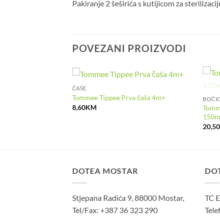
Pakiranje 2 šeširića s kutijicom za sterilizaci
POVEZANI PROIZVODI
ČAŠE
elazna čaša
Tommee Tippee Prva čaša 4m+
BOČI
Trenutna
M
8,60
KM
Tomme
cijena
150m
je:
20,5
22,50KM.
.
DOTEA MOSTAR
DO
Stjepana Radića 9, 88000 Mostar,
TC E
Tel/Fax: +387 36 323 290
Tele