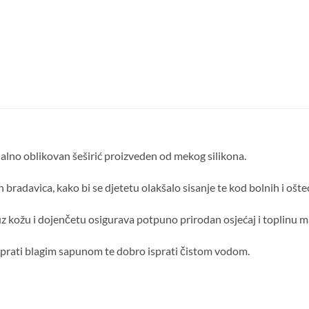
alno oblikovan šeširić proizveden od mekog silikona.
h bradavica, kako bi se djetetu olakšalo sisanje te kod bolnih i ošte
uz kožu i dojenčetu osigurava potpuno prirodan osjećaj i toplinu ma
prati blagim sapunom te dobro isprati čistom vodom.