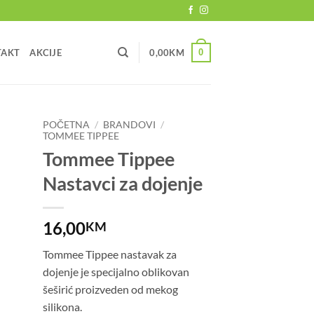
0
TAKT
AKCIJE
0,00
KM
POČETNA
/
BRANDOVI
/
TOMMEE TIPPEE
Tommee Tippee
Nastavci za dojenje
16,00
KM
Tommee Tippee nastavak za
dojenje je specijalno oblikovan
šeširić proizveden od mekog
silikona.