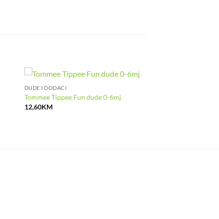
DUDE I DODACI
Tommee Tippee Fun dude 0-6mj
12,60
KM