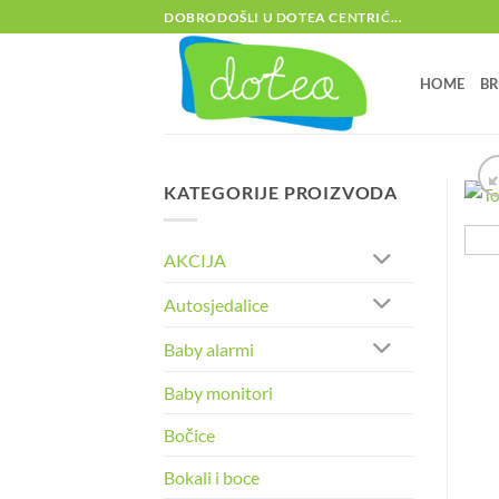
Skip
DOBRODOŠLI U DOTEA CENTRIĆ...
to
content
HOME
B
KATEGORIJE PROIZVODA
AKCIJA
Autosjedalice
Baby alarmi
Baby monitori
Bočice
Bokali i boce