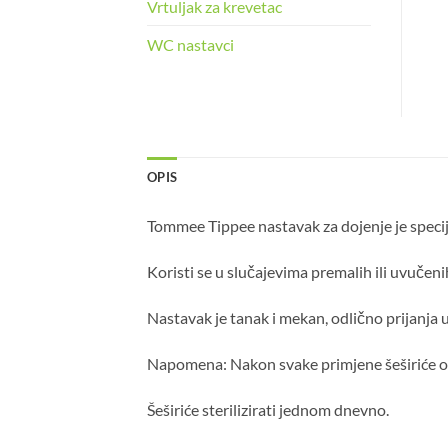
Vrtuljak za krevetac
WC nastavci
OPIS
Tommee Tippee nastavak za dojenje je specij
Koristi se u slučajevima premalih ili uvučeni
Nastavak je tanak i mekan, odlično prijanja 
Napomena: Nakon svake primjene šeširiće o
Šeširiće sterilizirati jednom dnevno.