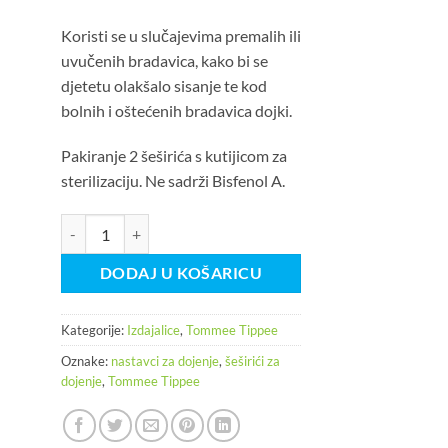
Koristi se u slučajevima premalih ili
uvučenih bradavica, kako bi se
djetetu olakšalo sisanje te kod
bolnih i oštećenih bradavica dojki.
Pakiranje 2 šeširića s kutijicom za
sterilizaciju. Ne sadrži Bisfenol A.
Tommee Tippee Nastavci za dojenje količina
DODAJ U KOŠARICU
Kategorije:
Izdajalice
,
Tommee Tippee
Oznake:
nastavci za dojenje
,
šeširići za
dojenje
,
Tommee Tippee