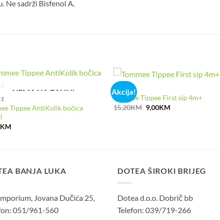
ju. Ne sadrži Bisfenol A.
AKCIJA
Akcija!
NEMA NA ZALIHI
Tommee Tippee First sip 4m+
CE
Izvorna
Trenutna
15,20
KM
9,00
KM
e Tippee AntiKolik bočica
cijena
cijena
l
bila
je:
0
KM
je:
9,00KM.
15,20KM.
TEA BANJA LUKA
DOTEA ŠIROKI BRIJEG
mporium, Jovana Dučića 25,
Dotea d.o.o. Dobrič bb
fon: 051/961-560
Telefon: 039/719-266