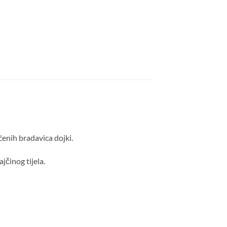
ćenih bradavica dojki.
jčinog tijela.