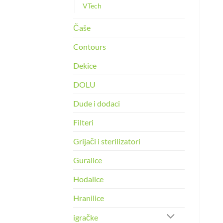
VTech
Čaše
Contours
Dekice
DOLU
Dude i dodaci
Filteri
Grijači i sterilizatori
Guralice
Hodalice
Hranilice
igračke