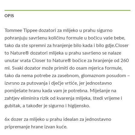
OPIS
Tommee Tippee dozatori za mlijeko u prahu sigurno
pohranjuju savršenu količinu formule u bočicu vaše bebe,
tako da ste spremni za hranjenje bilo kada i bilo gdje.Closer
to Nature® dozatori mlijeka u prahu savršeno se nalaze
unutar vrata Closer to Nature® bočice za hranjenje od 260
ml. Svaki dozator može primiti do osam mjerica formule,
tako da nema potrebe za zasebnom, glomaznom posudom –
izvrsno za putovanja i dječje vrtiće, jer jednostavno
pomiješate hranu kada vam je potrebna. Miješanje na
zahtjev eliminira rizik od kvarenja mlijeka, štedi vrijeme i
gubitak, a također je sigurno i higijensko.
6x dozer za mlijeko u prahu idealan za jednostavno
pripremanje hrane izvan kuće.