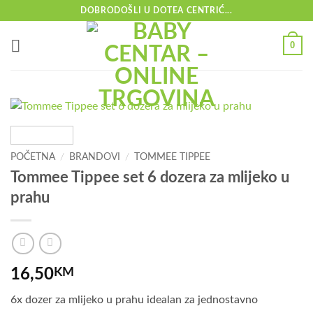
Skip
DOBRODOŠLI U DOTEA CENTRIĆ...
to
content
0
POČETNA
/
BRANDOVI
/
TOMMEE TIPPEE
Tommee Tippee set 6 dozera za mlijeko u
prahu
16,50
KM
6x dozer za mlijeko u prahu idealan za jednostavno