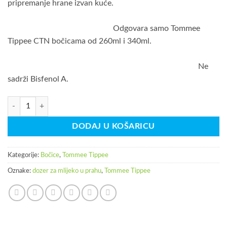
pripremanje hrane izvan kuće.
Odgovara samo Tommee
Tippee CTN bočicama od 260ml i 340ml.
Ne
sadrži Bisfenol A.
Tommee Tippee set 6 dozera za mlijeko u prahu količina
DODAJ U KOŠARICU
Kategorije:
Bočice
,
Tommee Tippee
Oznake:
dozer za mlijeko u prahu
,
Tommee Tippee