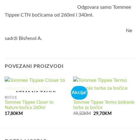
Odgovara samo Tommee
Tippee CTN bočicama od 260ml i 340ml.
Ne
sadrži Bisfenol A.
POVEZANI PROIZVODI
Akcija!
NEMA NA ZALIHI
BOČICE
AKCIJA
Tommee Tippee Closer to
Tommee Tippee Termo izoliranie
Nature bočica 260ml
torbe za bočice
Izvorna
Trenutna
17,80
KM
49,50
KM
29,70
KM
cijena
cijena
bila
je:
je:
29,70KM.
49,50KM.