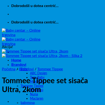
Skip
Dobrodošli u dotea centrić...
to
content
Dobrodošli u dotea centrić...
Akcija!
Home
Brandovi
Početna
/
Brandovi
Brita
/
Tommee Tippee
ABC Design
Tega Baby
Tommee Tippee set sisača
Maxi Cosi
Tommee Tippee
Ultra, 2kom
Minikoioi
Nuna
Maclaren
babynova