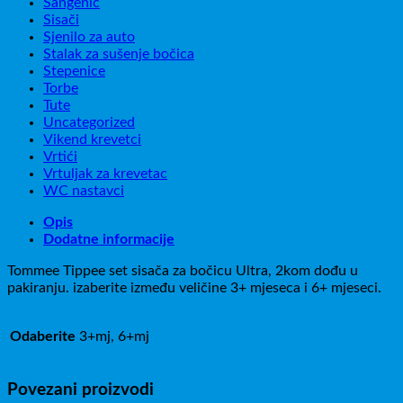
Sangenic
Sisači
Sjenilo za auto
Stalak za sušenje bočica
Stepenice
Torbe
Tute
Uncategorized
Vikend krevetci
Vrtići
Vrtuljak za krevetac
WC nastavci
Opis
Dodatne informacije
Tommee Tippee set sisača za bočicu Ultra, 2kom dođu u
pakiranju. izaberite između veličine 3+ mjeseca i 6+ mjeseci.
Odaberite
3+mj, 6+mj
Povezani proizvodi