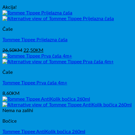
Akcija!
Čaše
Tommee Tippee Prijelazna čaša
Izvorna
Trenutna
26,50
KM
22,50
KM
cijena
cijena
bila
je:
je:
22,50KM.
Čaše
26,50KM.
Tommee Tippee Prva čaša 4m+
8,60
KM
Nema na zalihi
Bočice
Tommee Tippee AntiKolik bočica 260ml