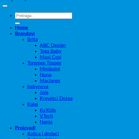
Pretraži:
Home
Brandovi
Brita
ABC Design
Tega Baby
Maxi Cosi
Tommee Tippee
Minikoioi
Nuna
Maclaren
babynova
Joie
Krevetci Dotea
Kalei
Ks’Kids
VTech
Nania
Proizvodi
Kolica i dodaci