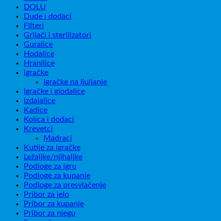
DOLU
Dude i dodaci
Filteri
Grijači i sterilizatori
Guralice
Hodalice
Hranilice
igračke
Igračke na ljuljanje
Igračke i glodalice
Izdajalice
Kadice
Kolica i dodaci
Krevetci
Madraci
Kutije za igračke
Ležaljke/njihaljke
Podloge za igru
Podloge za kupanje
Podloge za presvlačenje
Pribor za jelo
Pribor za kupanje
Pribor za njegu