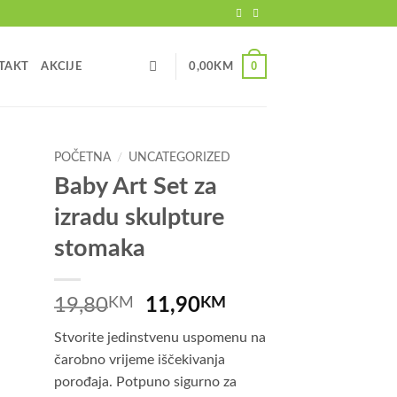
0
TAKT
AKCIJE
0,00
KM
POČETNA
/
UNCATEGORIZED
Baby Art Set za
izradu skulpture
stomaka
Izvorna
Trenutna
19,80
KM
11,90
KM
cijena
cijena
Stvorite jedinstvenu uspomenu na
bila
je:
čarobno vrijeme iščekivanja
je:
11,90KM.
porođaja. Potpuno sigurno za
19,80KM.