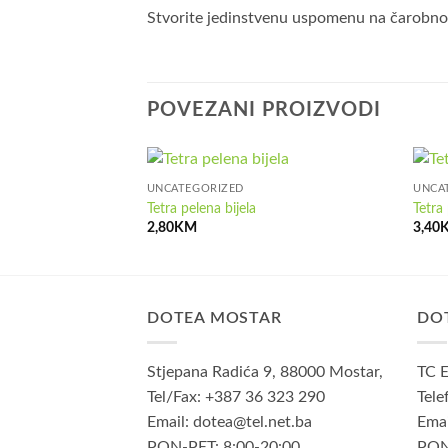
Stvorite jedinstvenu uspomenu na čarobno v
POVEZANI PROIZVODI
UNCATEGORIZED
UNCA
Tetra pelena bijela
Tetra
2,80
KM
3,40
DOTEA MOSTAR
DO
Stjepana Radića 9, 88000 Mostar,
TC E
Tel/Fax: +387 36 323 290
Tele
Email: dotea@tel.net.ba
Emai
PON-PET: 8:00-20:00
PON