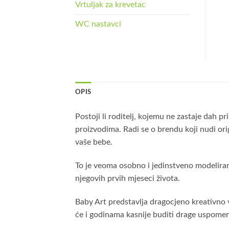
Vrtuljak za krevetac
WC nastavci
OPIS
Postoji li roditelj, kojemu ne zastaje dah p
proizvodima. Radi se o brendu koji nudi ori
vaše bebe.
To je veoma osobno i jedinstveno modeliranje
njegovih prvih mjeseci života.
Baby Art predstavlja dragocjeno kreativno v
će i godinama kasnije buditi drage uspome