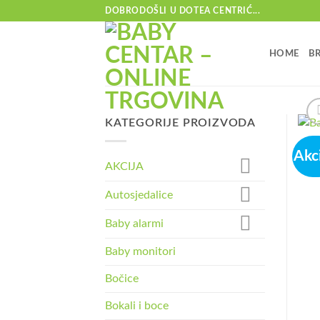
Skip
DOBRODOŠLI U DOTEA CENTRIĆ...
to
content
HOME
B
KATEGORIJE PROIZVODA
Akci
AKCIJA
Autosjedalice
Baby alarmi
Baby monitori
Bočice
Bokali i boce