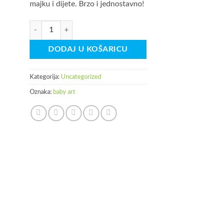
majku i dijete. Brzo i jednostavno!
Baby Art Set za izradu skulpture stomaka količina
DODAJ U KOŠARICU
Kategorija:
Uncategorized
Oznaka:
baby art