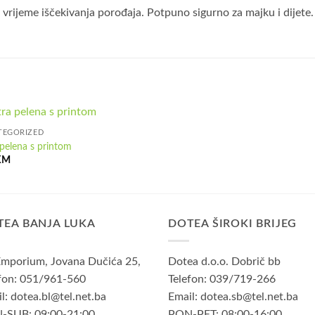
rijeme iščekivanja porođaja. Potpuno sigurno za majku i dijete.
TEGORIZED
 pelena s printom
KM
TEA BANJA LUKA
DOTEA ŠIROKI BRIJEG
mporium, Jovana Dučića 25,
Dotea d.o.o. Dobrič bb
fon: 051/961-560
Telefon: 039/719-266
l: dotea.bl@tel.net.ba
Email: dotea.sb@tel.net.ba
-SUB: 09:00-21:00
PON-PET: 08:00-16:00