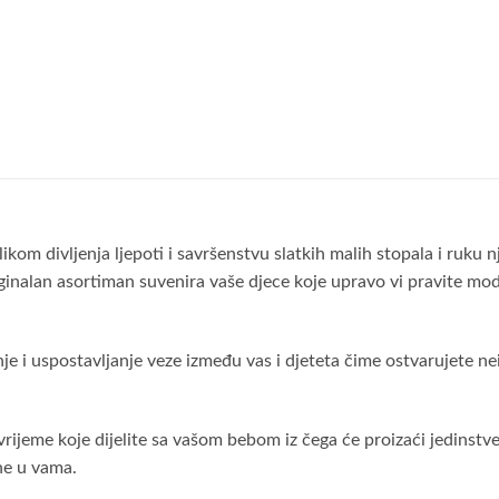
rilikom divljenja ljepoti i savršenstvu slatkih malih stopala i ruk
ginalan asortiman suvenira vaše djece koje upravo vi pravite mod
 i uspostavljanje veze između vas i djeteta čime ostvarujete neizb
rijeme koje dijelite sa vašom bebom iz čega će proizaći jedinstven
ne u vama.