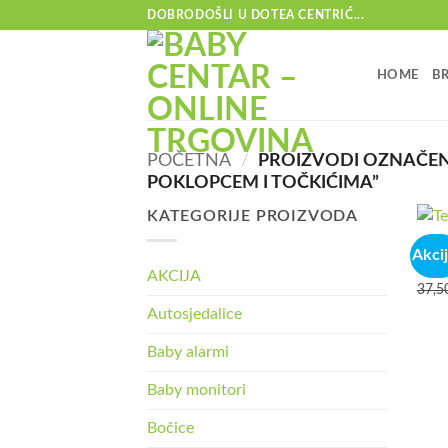
Skip
DOBRODOŠLI U DOTEA CENTRIĆ...
to
content
HOME
B
POČETNA
/
PROIZVODI OZNAČENI
POKLOPCEM I TOČKIĆIMA”
KATEGORIJE PROIZVODA
KUTI
Akcij
Tega 
AKCIJA
37,5
Autosjedalice
Baby alarmi
Baby monitori
Bočice