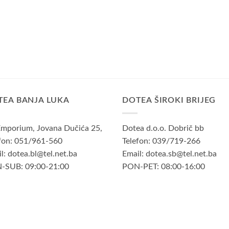
TEA BANJA LUKA
DOTEA ŠIROKI BRIJEG
mporium, Jovana Dučića 25,
Dotea d.o.o. Dobrič bb
fon: 051/961-560
Telefon: 039/719-266
l: dotea.bl@tel.net.ba
Email: dotea.sb@tel.net.ba
-SUB: 09:00-21:00
PON-PET: 08:00-16:00