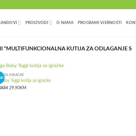
RANDOVI
PROIZVODI
O NAMA
PROGRAMI VJERNOSTI
KON
 “MULTIFUNKCIONALNA KUTIJA ZA ODLAGANJE S
JE ZA IGRAČKE
a!
Baby Teggi kutija za igračke
Izvorna
Trenutna
0
KM
29,90
KM
cijena
cijena
bila
je:
je:
29,90KM.
37,50KM.