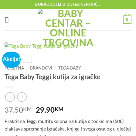
Skip
DOBRODOŠLI U DOTEA CENTRIĆ...
to
content
0
Akcija!
POČETNA
/
BRANDOVI
/
TEGA BABY
Tega Baby Teggi kutija za igračke
Izvorna
Trenutna
37,50
KM
29,90
KM
cijena
cijena
Praktična Teggi multifukcionalna kutija s točkićima (60L)
bila
je:
olakšava spremanje igračaka, knjiga i svega ostalog u dječjoj
je:
29,90KM.