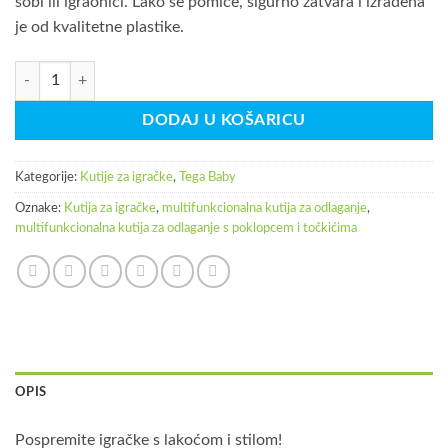
sobi ili igraonici. Lako se pomiče, sigurno zatvara i izrađena
37,50KM.
je od kvalitetne plastike.
Tega Baby Teggi kutija za igračke količina
DODAJ U KOŠARICU
Kategorije:
Kutije za igračke
,
Tega Baby
Oznake:
Kutija za igračke
,
multifunkcionalna kutija za odlaganje
,
multifunkcionalna kutija za odlaganje s poklopcem i točkićima
OPIS
Pospremite igračke s lakoćom i stilom!