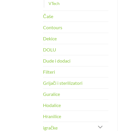
VTech
Čaše
Contours
Dekice
DOLU
Dude i dodaci
Filteri
Grijači i sterilizatori
Guralice
Hodalice
Hranilice
igračke