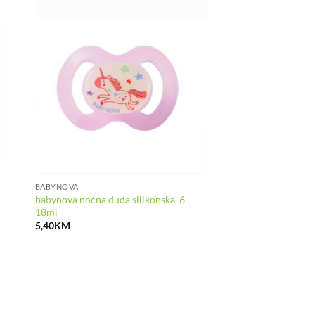
BABYNOVA
babynova noćna duda silikonska, 6-
18mj
5,40
KM