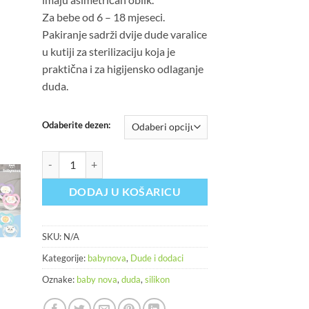
Za bebe od 6 – 18 mjeseci.
Pakiranje sadrži dvije dude varalice
u kutiji za sterilizaciju koja je
praktična i za higijensko odlaganje
duda.
Odaberite dezen:
babynova dude silikon 6-18mj, 2kom količina
DODAJ U KOŠARICU
SKU:
N/A
Kategorije:
babynova
,
Dude i dodaci
Oznake:
baby nova
,
duda
,
silikon