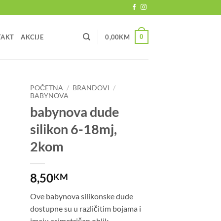
0
TAKT
AKCIJE
0,00
KM
POČETNA
/
BRANDOVI
/
BABYNOVA
babynova dude
silikon 6-18mj,
2kom
8,50
KM
Ove babynova silikonske dude
dostupne su u različitim bojama i
imaju asimetričan oblik.