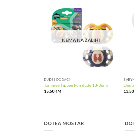
NEMA NA ZALIHI
DUDE I DODACI
BABY
a svijetli u mraku
Tommee Tippee Fun dude 18-36mj
Denti
15,50
KM
13,5
DOTEA MOSTAR
DO