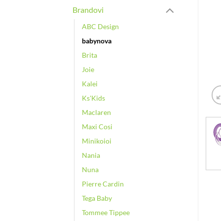
Brandovi
ABC Design
babynova
Brita
Joie
Kalei
Ks'Kids
Maclaren
Maxi Cosi
Minikoioi
Nania
Nuna
Pierre Cardin
Tega Baby
Tommee Tippee