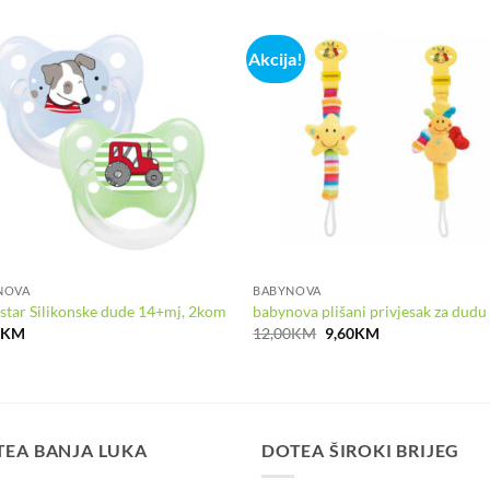
Akcija!
NOVA
BABYNOVA
star Silikonske dude 14+mj, 2kom
babynova plišani privjesak za dudu
Izvorna
Trenutna
0
KM
12,00
KM
9,60
KM
cijena
cijena
bila
je:
je:
9,60KM.
12,00KM.
TEA BANJA LUKA
DOTEA ŠIROKI BRIJEG