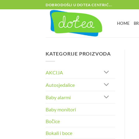
Skip
DOBRODOŠLI U DOTEA CENTRIĆ...
to
content
HOME
B
KATEGORIJE PROIZVODA
AKCIJA
Autosjedalice
Baby alarmi
Baby monitori
Bočice
Bokali i boce