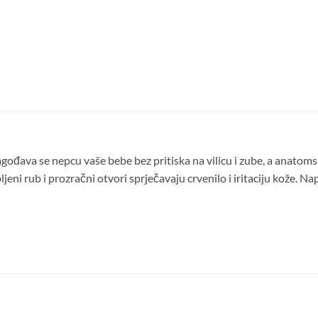
gođava se nepcu vaše bebe bez pritiska na vilicu i zube, a anato
eni rub i prozračni otvori sprječavaju crvenilo i iritaciju kože. Na