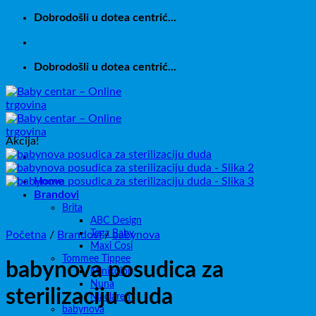
Skip
Dobrodošli u dotea centrić...
to
content
Dobrodošli u dotea centrić...
Akcija!
Home
Brandovi
Brita
ABC Design
Tega Baby
Početna
/
Brandovi
/
babynova
Maxi Cosi
Tommee Tippee
babynova posudica za
Minikoioi
Nuna
sterilizaciju duda
Maclaren
babynova