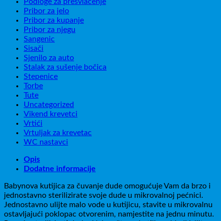
Podloge za presvlačenje
Pribor za jelo
Pribor za kupanje
Pribor za njegu
Sangenic
Sisači
Sjenilo za auto
Stalak za sušenje bočica
Stepenice
Torbe
Tute
Uncategorized
Vikend krevetci
Vrtići
Vrtuljak za krevetac
WC nastavci
Opis
Dodatne informacije
Babynova kutijica za čuvanje dude omogućuje Vam da brzo i
jednostavno sterilizirate svoje dude u mikrovalnoj pećnici.
Jednostavno ulijte malo vode u kutijicu, stavite u mikrovalnu
ostavljajući poklopac otvorenim, namjestite na jednu minutu.