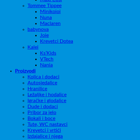
Tommee Tippee
Minikoioi
Nuna
Maclaren
babynova
Joie
Krevetci Dotea
Kalei
Ks’Kids
VTech
Nania
Proizvodi
Kolica i dodaci
Autosjedalice
Hranilice
Ležaljke i hodalice
Igračke i glodalice
Dude i dodaci
Pribor za jelo
Bokali i boce
Tute, WC nastavci
Krevetci i vrtići
Izdajalice i njega