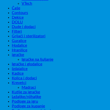
VTech
Čaše
Contours
Dekice
DOLU
Dude i dodaci
Filteri
Grijači i sterilizatori
Guralice
Hodalice
Hranilice
igračke
Igračke na ljuljanje
Igračke i glodalice
Izdajalice
Kadice
Kolica i dodaci
Krevetci
Madraci
Kutije za igračke
Ležaljke/njihaljke
Podloge za igru
Podloge za kupanje