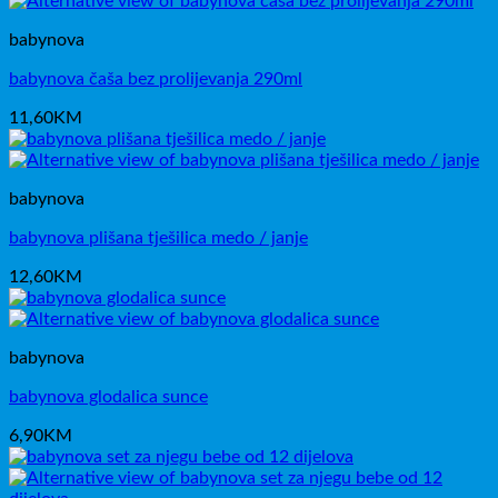
babynova
babynova čaša bez prolijevanja 290ml
11,60
KM
babynova
babynova plišana tješilica medo / janje
12,60
KM
babynova
babynova glodalica sunce
6,90
KM