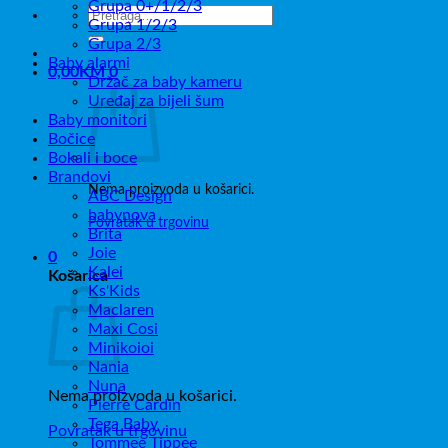
Grupa 0+/1/2/3
Pretraži:
Grupa 1/2/3
Grupa 2/3
Baby alarmi
0,00
KM
0
Držač za baby kameru
Uređaj za bijeli šum
Baby monitori
Bočice
Bokali i boce
Brandovi
Nema proizvoda u košarici.
ABC Design
babynova
Povratak u trgovinu
Brita
Joie
0
Kalei
Košarica
Ks'Kids
Maclaren
Maxi Cosi
Minikoioi
Nania
Nuna
Nema proizvoda u košarici.
Pierre Cardin
Tega Baby
Povratak u trgovinu
Tommee Tippee